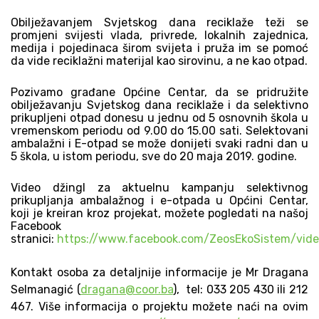
Obilježavanjem Svjetskog dana reciklaže teži se
promjeni svijesti vlada, privrede, lokalnih zajednica,
medija i pojedinaca širom svijeta i pruža im se pomoć
da vide reciklažni materijal kao sirovinu, a ne kao otpad.
Pozivamo građane Općine Centar, da se pridružite
obilježavanju Svjetskog dana reciklaže i da selektivno
prikupljeni otpad donesu u jednu od 5 osnovnih škola u
vremenskom periodu od 9.00 do 15.00 sati. Selektovani
ambalažni i E-otpad se može donijeti svaki radni dan u
5 škola, u istom periodu, sve do 20 maja 2019. godine.
Video džingl za aktuelnu kampanju selektivnog
prikupljanja
ambalažnog i e-otpada
u Općini Centar,
koji je kreiran kroz projekat, možete pogledati na našoj
Facebook
stranici:
https://www.facebook.com/ZeosEkoSistem/vid
Kontakt osoba za detaljnije informacije je Mr Dragana
Selmanagić (
dragana@coor.ba
), tel: 033 205 430 ili 212
467. Više informacija o projektu možete naći na ovim