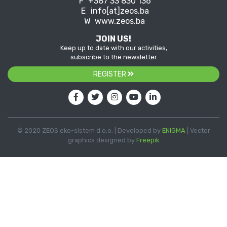
F
+387 33 830 136
E
info[at]zeos.ba
W
www.zeos.ba
JOIN US!
Keep up to date with our activities,
subscribe to the newsletter
REGISTER
© 2020 ZEOS eko-sistem d.o.o. | Developed by
ENIGMA
| Vector
graphics designed by
Freepik