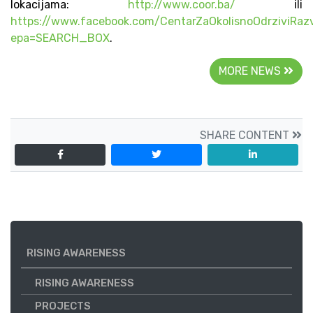
lokacijama:
http://www.coor.ba/
ili
https://www.facebook.com/CentarZaOkolisnoOdrziviRaz
epa=SEARCH_BOX
.
MORE NEWS
SHARE CONTENT
RISING AWARENESS
RISING AWARENESS
PROJECTS