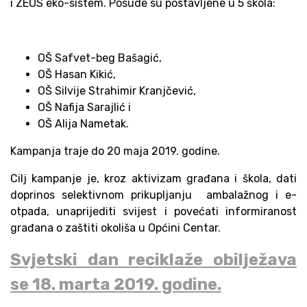
i ZEOS eko-sistem. Posude su postavljene u 5 škola:
OŠ Safvet-beg Bašagić,
OŠ Hasan Kikić,
OŠ Silvije Strahimir Kranjčević,
OŠ Nafija Sarajlić i
OŠ Alija Nametak.
Kampanja traje do 20 maja 2019. godine.
Cilj kampanje je, kroz aktivizam građana i škola, dati
doprinos
selektivnom prikupljanju ambalažnog i e-
otpada, unaprijediti svijest i povećati informiranost
građana o zaštiti okoliša u Općini Centar.
Svjetski dan reciklaže obilježava
se 18. marta 2019. godine.