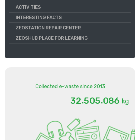
ACTIVITIES
INTERESTING FACTS
ZEOSTATION REPAIR CENTER
ZEOSHUB PLACE FOR LEARNING
Collected e-waste since 2013
.
.
3
2
5
0
5
0
8
6
kg