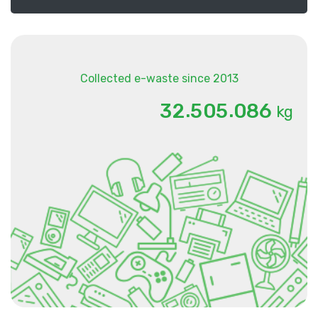
Collected e-waste since 2013
.
.
3
2
5
0
5
0
8
6
kg