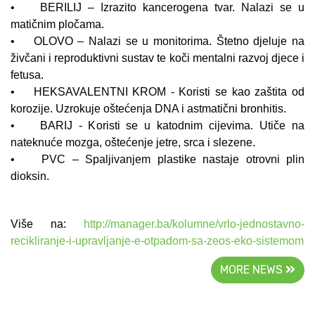
• BERILIJ – Izrazito kancerogena tvar. Nalazi se u
matičnim pločama.
• OLOVO – Nalazi se u monitorima. Štetno djeluje na
živčani i reproduktivni sustav te koči mentalni razvoj djece i
fetusa.
• HEKSAVALENTNI KROM - Koristi se kao zaštita od
korozije. Uzrokuje oštećenja DNA i astmatični bronhitis.
• BARIJ - Koristi se u katodnim cijevima. Utiče na
nateknuće mozga, oštećenje jetre, srca i slezene.
• PVC – Spaljivanjem plastike nastaje otrovni plin
dioksin.
Više na:
http://manager.ba/kolumne/vrlo-jednostavno-
recikliranje-i-upravljanje-e-otpadom-sa-zeos-eko-sistemom
MORE NEWS