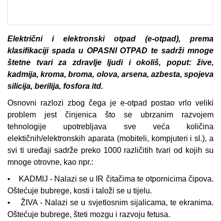
Električni i elektronski otpad (e-otpad), prema
klasifikaciji spada u OPASNI OTPAD te sadrži mnoge
štetne tvari za zdravlje ljudi i okoliš, poput: žive,
kadmija, kroma, broma, olova, arsena, azbesta, spojeva
silicija, berilija, fosfora itd.
Osnovni razlozi zbog čega je e-otpad postao vrlo veliki
problem jest činjenica što se ubrzanim razvojem
tehnologije upotrebljava sve veća količina
elektičnih/elektronskih aparata (mobiteli, kompjuteri i sl.), a
svi ti uređaji sadrže preko 1000 različitih tvari od kojih su
mnoge otrovne, kao npr.:
• KADMIJ - Nalazi se u IR čitačima te otpornicima čipova.
Oštećuje bubrege, kosti i taloži se u tijelu.
• ŽIVA - Nalazi se u svjetlosnim sijalicama, te ekranima.
Oštećuje bubrege, šteti mozgu i razvoju fetusa.