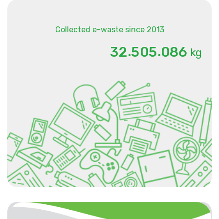
Collected e-waste since 2013
.
.
3
2
5
0
5
0
8
6
kg