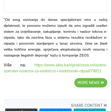
"Od svog osnivanja do danas specijalizirani smo u našoj
djelatnosti, te ponosno možemo izjaviti da smo izgradili uređen
sistem za izvještavanje, sakupljanje, kontrolu i nadzor tokova e-
otpada, tako da završna faza u sistemu rezultira reciklažom e-
otpada i ponovnim stavljanjem u lanac sirovina, čime se štedi
velika količina energije, sprječava eksploatacija novih resursa i
nastajanje ilegalnih deponija"
kažu iz kompanije ZEOS.
Više na:
https://www.akta.ba/vijesti/zeos-ovlasteni-
operater-sistema-za-elektricni-i-elektronski-otpad/79851
MORE NEWS
SHARE CONTENT