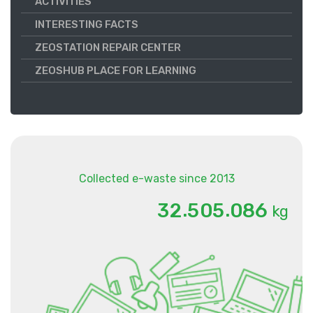
ACTIVITIES
INTERESTING FACTS
ZEOSTATION REPAIR CENTER
ZEOSHUB PLACE FOR LEARNING
Collected e-waste since 2013
.
.
3
2
5
0
5
0
8
6
kg