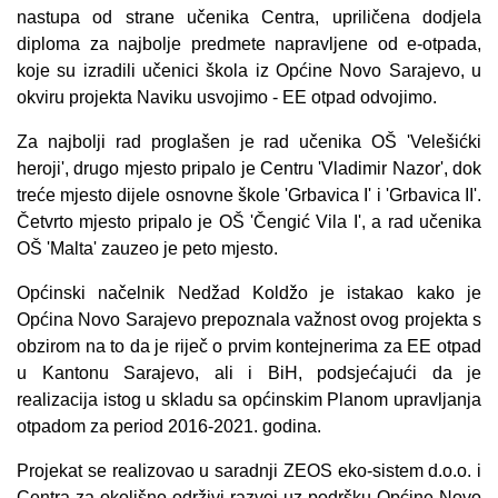
nastupa od strane učenika Centra, upriličena dodjela
diploma za najbolje predmete napravljene od e-otpada,
koje su izradili učenici škola iz Općine Novo Sarajevo, u
okviru projekta Naviku usvojimo - EE otpad odvojimo.
Za najbolji rad proglašen je rad učenika OŠ 'Velešićki
heroji', drugo mjesto pripalo je Centru 'Vladimir Nazor', dok
treće mjesto dijele osnovne škole 'Grbavica I' i 'Grbavica II'.
Četvrto mjesto pripalo je OŠ 'Čengić Vila I', a rad učenika
OŠ 'Malta' zauzeo je peto mjesto.
Općinski načelnik Nedžad Koldžo je istakao kako je
Općina Novo Sarajevo prepoznala važnost ovog projekta s
obzirom na to da je riječ o prvim kontejnerima za EE otpad
u Kantonu Sarajevo, ali i BiH, podsjećajući da je
realizacija istog u skladu sa općinskim Planom upravljanja
otpadom za period 2016-2021. godina.
Projekat se realizovao u saradnji ZEOS eko-sistem d.o.o. i
Centra za okolišno održivi razvoj uz podršku Općine Novo