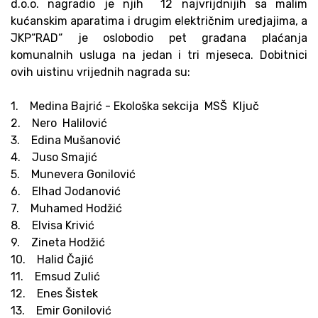
d.o.o. nagradio je njih 12 najvrijdnijih sa malim
kućanskim aparatima i drugim električnim uređjajima, a
JKP“RAD“ je oslobodio pet građana plaćanja
komunalnih usluga na jedan i tri mjeseca. Dobitnici
ovih uistinu vrijednih nagrada su:
1. Medina Bajrić - Ekološka sekcija MSŠ Ključ
2. Nero Halilović
3. Edina Mušanović
4. Juso Smajić
5. Munevera Gonilović
6. Elhad Jodanović
7. Muhamed Hodžić
8. Elvisa Krivić
9. Zineta Hodžić
10. Halid Čajić
11. Emsud Zulić
12. Enes Šistek
13. Emir Gonilović