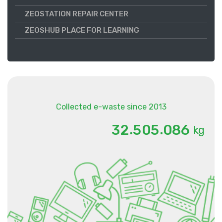
ZEOSTATION REPAIR CENTER
ZEOSHUB PLACE FOR LEARNING
Collected e-waste since 2013
.
.
3
2
5
0
5
0
8
6
kg