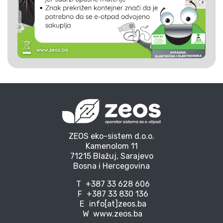
ZEOS eko-sistem d.o.o.
Kamenolom 11
71215 Blažuj, Sarajevo
Bosna i Hercegovina
T
+387 33 628 606
F
+387 33 830 136
E
info[at]zeos.ba
W
www.zeos.ba