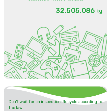
.
.
3
2
5
0
5
0
8
6
kg
Don't wait for an inspection: Recycle according to
the law