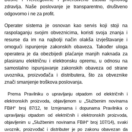
zdravlja. Naše poslovanje je transparentno, društveno
odgovorno i ne za profit.
Operater sistema je osnovan kao servis koji stoji na
raspolaganju svojim obveznicima, koristi svoja znanja i
resurse da im na najbolji način olakša izvještavanje i
omogući ispunjenje zakonskih obaveza. Također uloga
operatera je da obezbijedi plaćanje manjih naknada za
plasiranu električnu i elektronsku opremu, u odnosu na
samostalno ispunjavanje zakonskih obaveza od strane
uvoznika, proizvođača i distributera, što za obveznike
znači smanjenje troškova poslovanja.
Pravilniku o upravljanju otpadom od električnih i
Prema
elektronskih proizvoda, objavljenom u „Službenim novinama
FBiH“ broj 87/12, te Izmjenama i dopunama Pravilnika o
upravljanju otpadom od električnih i elektronskih proizvoda,
objavljenim u „Službenim novinama FBiH“ broj 107/14), svaki
uvoznik, proizvođač i distributer je po zakonu obavezan da