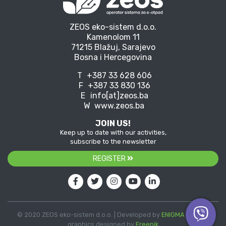
ZEOS eko-sistem d.o.o.
Kamenolom 11
71215 Blažuj, Sarajevo
Bosna i Hercegovina
T
+387 33 628 606
F
+387 33 830 136
E
info[at]zeos.ba
W
www.zeos.ba
JOIN US!
Keep up to date with our activities,
subscribe to the newsletter
REGISTER
© 2020 ZEOS eko-sistem d.o.o. | Developed by
ENIGMA
| Vector
graphics designed by
Freepik