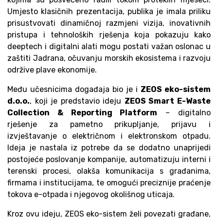
Umjesto klasičnih prezentacija, publika je imala priliku
prisustvovati dinamičnoj razmjeni vizija, inovativnih
pristupa i tehnoloških rješenja koja pokazuju kako
deeptech i digitalni alati mogu postati važan oslonac u
zaštiti Jadrana, očuvanju morskih ekosistema i razvoju
održive plave ekonomije.
Među učesnicima događaja bio je i
ZEOS eko-sistem
d.o.o.
, koji je predstavio ideju
ZEOS Smart E-Waste
Collection & Reporting Platform
– digitalno
rješenje za pametno prikupljanje, prijavu i
izvještavanje o električnom i elektronskom otpadu.
Ideja je nastala iz potrebe da se dodatno unaprijedi
postojeće poslovanje kompanije, automatizuju interni i
terenski procesi, olakša komunikacija s građanima,
firmama i institucijama, te omogući preciznije praćenje
tokova e-otpada i njegovog okolišnog uticaja.
Kroz ovu ideju, ZEOS eko-sistem želi povezati građane,