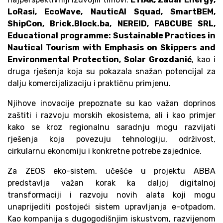
LoRasi, EcoWave, NauticAI Squad, SmartBEM,
ShipCon, Brick.Block.ba, NEREID, FABCUBE SRL,
Educational programme: Sustainable Practices in
Nautical Tourism with Emphasis on Skippers and
Environmental Protection, Solar Grozdanić
, kao i
druga rješenja koja su pokazala snažan potencijal za
dalju komercijalizaciju i praktičnu primjenu.
Njihove inovacije prepoznate su kao važan doprinos
zaštiti i razvoju morskih ekosistema, ali i kao primjer
kako se kroz regionalnu saradnju mogu razvijati
rješenja koja povezuju tehnologiju, održivost,
cirkularnu ekonomiju i konkretne potrebe zajednice.
Za ZEOS eko-sistem, učešće u projektu ABBA
predstavlja važan korak ka daljoj digitalnoj
transformaciji i razvoju novih alata koji mogu
unaprijediti postojeći sistem upravljanja e-otpadom.
Kao kompanija s dugogodišnjim iskustvom, razvijenom