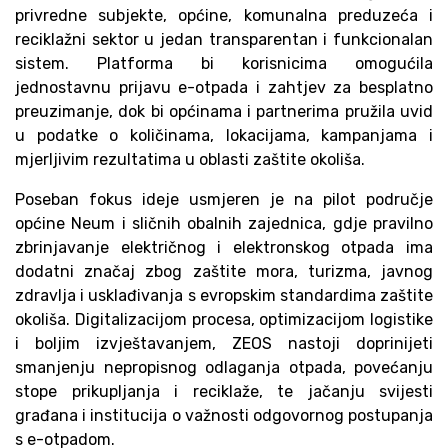
privredne subjekte, općine, komunalna preduzeća i
reciklažni sektor u jedan transparentan i funkcionalan
sistem. Platforma bi korisnicima omogućila
jednostavnu prijavu e-otpada i zahtjev za besplatno
preuzimanje, dok bi općinama i partnerima pružila uvid
u podatke o količinama, lokacijama, kampanjama i
mjerljivim rezultatima u oblasti zaštite okoliša.
Poseban fokus ideje usmjeren je na pilot područje
općine Neum i sličnih obalnih zajednica, gdje pravilno
zbrinjavanje električnog i elektronskog otpada ima
dodatni značaj zbog zaštite mora, turizma, javnog
zdravlja i usklađivanja s evropskim standardima zaštite
okoliša. Digitalizacijom procesa, optimizacijom logistike
i boljim izvještavanjem, ZEOS nastoji doprinijeti
smanjenju nepropisnog odlaganja otpada, povećanju
stope prikupljanja i reciklaže, te jačanju svijesti
građana i institucija o važnosti odgovornog postupanja
s e-otpadom.