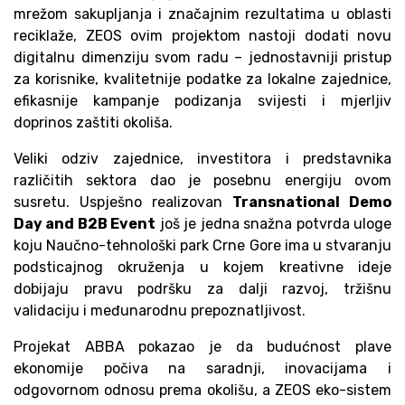
mrežom sakupljanja i značajnim rezultatima u oblasti
reciklaže, ZEOS ovim projektom nastoji dodati novu
digitalnu dimenziju svom radu – jednostavniji pristup
za korisnike, kvalitetnije podatke za lokalne zajednice,
efikasnije kampanje podizanja svijesti i mjerljiv
doprinos zaštiti okoliša.
Veliki odziv zajednice, investitora i predstavnika
različitih sektora dao je posebnu energiju ovom
susretu. Uspješno realizovan
Transnational Demo
Day and B2B Event
još je jedna snažna potvrda uloge
koju Naučno-tehnološki park Crne Gore ima u stvaranju
podsticajnog okruženja u kojem kreativne ideje
dobijaju pravu podršku za dalji razvoj, tržišnu
validaciju i međunarodnu prepoznatljivost.
Projekat ABBA pokazao je da budućnost plave
ekonomije počiva na saradnji, inovacijama i
odgovornom odnosu prema okolišu, a ZEOS eko-sistem