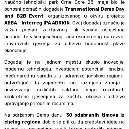
Naučno-tehnološki park Crne Gore 28. maja bio je
ponosni domaćin događaja
Transnational Demo Day
and B2B Event
, organizovanog u okviru projekta
ABBA – Interreg IPA ADRION
. Ovaj događaj označio je
važan presjek zahtjevnog, ali veoma uspješnog
perioda, te višemjesečnog rada usmjerenog na razvoj
inovativnih rješenja za održivu budućnost plave
ekonomije.
Događaj je na jednom mjestu okupio inovacije,
modernu tehnologiju, investicioni potencijal i snažnu
međunarodnu saradnju u jadransko-jonskom regionu,
potvrđujući da zajednički rad, razmjena znanja i
povezivanje različitih sektora mogu rezultirati
konkretnim rješenjima za zaštitu okoliša i održivo
upravljanje prirodnim resursima.
Na održanom Demo danu,
30 odabranih timova iz
cijelog regiona
dobilo je priliku da predstavi ideje na
kojima su posvećeno radili tokom proteklih mjeseci.