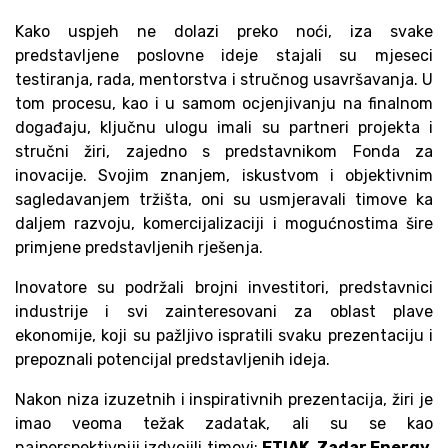
Kako uspjeh ne dolazi preko noći, iza svake
predstavljene poslovne ideje stajali su mjeseci
testiranja, rada, mentorstva i stručnog usavršavanja. U
tom procesu, kao i u samom ocjenjivanju na finalnom
događaju, ključnu ulogu imali su partneri projekta i
stručni žiri, zajedno s predstavnikom Fonda za
inovacije. Svojim znanjem, iskustvom i objektivnim
sagledavanjem tržišta, oni su usmjeravali timove ka
daljem razvoju, komercijalizaciji i mogućnostima šire
primjene predstavljenih rješenja.
Inovatore su podržali brojni investitori, predstavnici
industrije i svi zainteresovani za oblast plave
ekonomije, koji su pažljivo ispratili svaku prezentaciju i
prepoznali potencijal predstavljenih ideja.
Nakon niza izuzetnih i inspirativnih prezentacija, žiri je
imao veoma težak zadatak, ali su se kao
najperspektivniji izdvojili timovi:
ETIAK, Zadar Energy,