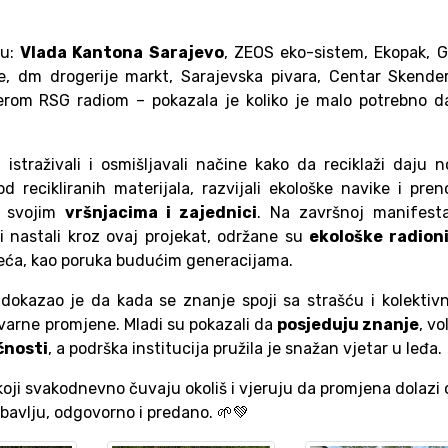
su:
Vlada Kantona Sarajevo
, ZEOS eko-sistem, Ekopak, 
 dm drogerije markt, Sarajevska pivara, Centar Skenderi
rom RSG radiom – pokazala je koliko je malo potrebno da
, istraživali i osmišljavali načine kako da reciklaži daju 
 recikliranih materijala, razvijali ekološke navike i preno
e svojim
vršnjacima i zajednici
. Na završnoj manifesta
vi nastali kroz ovaj projekat, održane su
ekološke radion
veća, kao poruka budućim generacijama.
 dokazao je da kada se znanje spoji sa strašću i kolekti
varne promjene. Mladi su pokazali da
posjeduju znanje
, vo
ćnosti
, a podrška institucija pružila je snažan vjetar u leđa.
 koji svakodnevno čuvaju okoliš i vjeruju da promjena dolazi
ubavlju, odgovorno i predano. 🌱💚