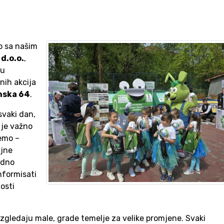
o sa našim
d.o.o.
,
ku
nih akcija
nska 64
.
svaki dan,
o je važno
jemo –
ajne
edno
nformisati
osti
izgledaju male, grade temelje za velike promjene. Svaki