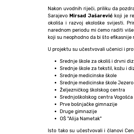
Nakon uvodnih riječi, priliku da pozdra
Sarajevo
Mirsad Jašarević
koji je r
okoliša i razvoj ekološke svijesti. P
narednom periodu mi ćemo raditi više n
koji su neophodno da bi što efikasnije 
U projektu su učestvovali učenici i prof
Srednje škole za okoliš i drvni di
Srednje škole za tekstil, kožu i di
Srednje medicinske škole
Srednje medicinske škole Jezero
Željezničkog školskog centra
Srednjoškolskog centra Vogošća
Prve bošnjačke gimnazije
Druge gimnazije
OŠ "Alija Nametak"
Isto tako su učestvovali i članovi Ce