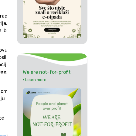
Grad
ja,
 bi
novu
sili
ciji
ice
,
We are not-for-profit
Learn more
vnom
lju i
 od