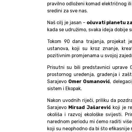
pravilno odloženi komad električnog ili
sredini za sve nas.
Naš cilj je jasan –
očuvati planetu za
kada se udružimo, svaka ideja dobije s
Tokom 90 dana trajanja, projekat j
ustanova, koji su kroz znanje, krea
pozitivnim promjenama u svojoj zajedn
Prisutni su bili predstavnici uprave 
prostornog uređenja, građenja i zašt
Sarajevo
Omer Osmanović
, delegac
sistem i Ekopak.
Nakon uvodnih riječi, priliku da pozdra
Sarajevo
Mirsad Jašarević
koji je r
okoliša i razvoj ekološke svijesti. P
narednom periodu mi ćemo raditi više n
koji su neophodno da bi što efikasnije 