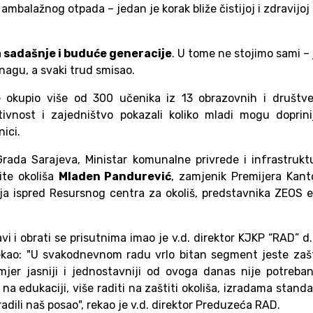
 ambalažnog otpada – jedan je korak bliže čistijoj i zdravijoj
 sadašnje i buduće generacije
. U tome ne stojimo sami – 
nagu, a svaki trud smisao.
e okupio više od 300 učenika iz 13 obrazovnih i društve
tivnost i zajedništvo pokazali koliko mladi mogu doprini
ici.
Grada Sarajeva, Ministar komunalne privrede i infrastrukt
ite okoliša
Mladen Pandurević
, zamjenik Premijera Kan
ija ispred Resursnog centra za okoliš, predstavnika ZEOS 
vi i obrati se prisutnima imao je v.d. direktor KJKP “RAD” d.
ekao: "U svakodnevnom radu vrlo bitan segment jeste zaš
rimjer jasniji i jednostavniji od ovoga danas nije potreba
a edukaciji, više raditi na zaštiti okoliša, izradama stand
radili naš posao", rekao je v.d. direktor Preduzeća RAD.