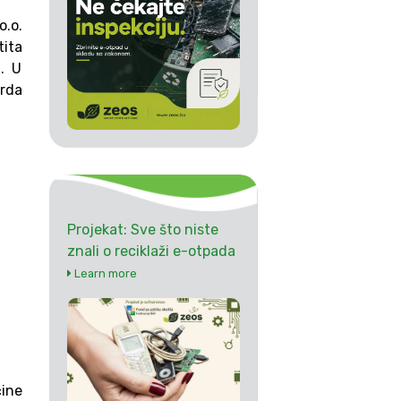
o.o.
tita
n. U
arda
Projekat: Sve što niste
znali o reciklaži e-otpada
Learn more
ćine