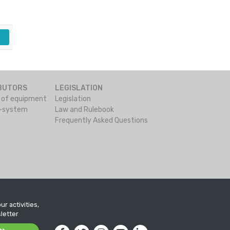
IBUTORS
LEGISLATION
s of equipment
Legislation
o-system
Law and Rulebook
Frequently Asked Questions
ur activities,
letter