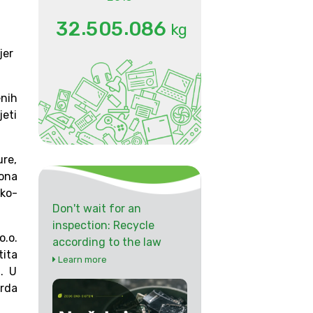
.
.
3
2
5
0
5
0
8
6
kg
jer
nih
jeti
ure,
tona
eko-
Don't wait for an
inspection: Recycle
o.o.
according to the law
tita
Learn more
n. U
arda