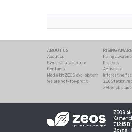
ABOUT US
RISING AWAR
About us
Rising awarene
Ownership structure
Projects
Contacts
Activities
Media kit ZEOS eko-sistem
Interesting fa
We are not-for-profit
ZEOStation rep
ZEOShub place 
ZEOS eko
Kamenol
71215 Bl
Bosna i