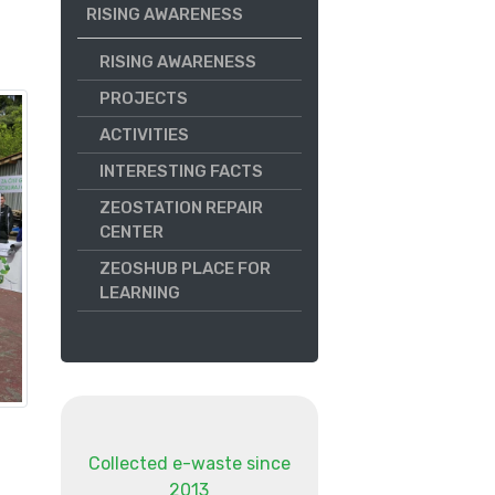
RISING AWARENESS
RISING AWARENESS
PROJECTS
ACTIVITIES
INTERESTING FACTS
ZEOSTATION REPAIR
CENTER
ZEOSHUB PLACE FOR
LEARNING
Collected e-waste since
2013