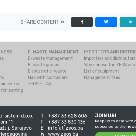
SHARE CONTENT
ENESS
E-WASTE MANAGEMENT
IMPORTERS AND DISTR
ss
E-waste management
Importers and distributor
E-waste groups
Why choose the ZEOS ec
Dispose of e-waste
List of equipment
cts
Map with containers
Management fees
air center
ZEOS E-TAXI
for learning
JOIN US!
-sistem d.o.o.
T
+387 33 628 606
Keep up to date with o
om 11
F
+387 33 830 136
subscribe to the news
ažuj, Sarajevo
E
info[at]zeos.ba
 Hercegovina
W
www.zeos.ba