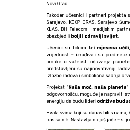
Novi Grad.
Također učesnici i partneri projekta 
Sarajevo, KJKP GRAS, Sarajevo Šume,
KLAS, BH Telecom i medijskim partne
obezbjedili
bolji i zdraviji svijet
.
Učenici su tokom
tri mjeseca učili
vrijednost – izrađivali su predmete od
poruke o važnosti očuvanja planet
predstavljeni su najinovativniji rado
izložbe radova i simbolična sadnja dr
Projekat "
Naša moć, naša planeta
"
odgovornošću, moguće je napraviti st
energiju da budu lideri
održive budu
Hvala svima koji su danas bili s nama,
nas samih. Nastavljamo još jače – s lj