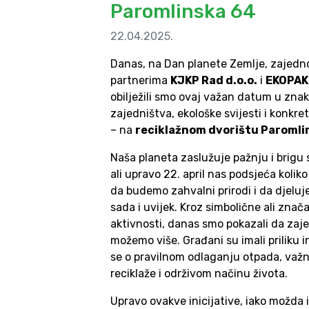
Paromlinska 64
22.04.2025.
Danas, na Dan planete Zemlje, zajedn
partnerima
KJKP Rad d.o.o.
i
EKOPAK 
obilježili smo ovaj važan datum u zna
zajedništva, ekološke svijesti i konkret
– na
reciklažnom dvorištu Paromli
Naša planeta zaslužuje pažnju i brigu 
ali upravo 22. april nas podsjeća kolik
da budemo zahvalni prirodi i da djelu
sada i uvijek. Kroz simbolične ali znač
aktivnosti, danas smo pokazali da zaj
možemo više. Građani su imali priliku i
se o pravilnom odlaganju otpada, važn
reciklaže i održivom načinu života.
Upravo ovakve inicijative, iako možda 