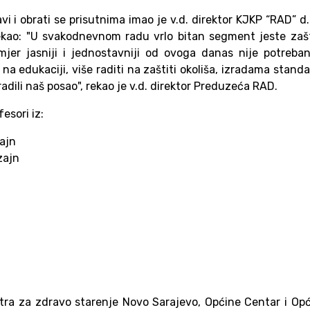
vi i obrati se prisutnima imao je v.d. direktor KJKP “RAD” d.
ekao: "U svakodnevnom radu vrlo bitan segment jeste zaš
rimjer jasniji i jednostavniji od ovoga danas nije potreba
a edukaciji, više raditi na zaštiti okoliša, izradama stand
radili naš posao", rekao je v.d. direktor Preduzeća RAD.
esori iz:
zajn
zajn
ntra za zdravo starenje Novo Sarajevo, Općine Centar i Op