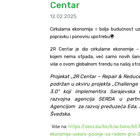
Centar
12.02.2025.
Cirkularna ekonomija = bolja budućnost u
popravku i ponovnu upotrebu🌍
2R Centar je dio cirkularne ekonomije 
kojem nema otpada, već samo novih šans
više o ovom globalnom trendu na našoj stra
Projekat „
2R Centar – Repair & Reduc
podržan u okviru projekta „Challenge
3.0“ koji implementira Sarajevska 
razvojna agencija SERDA u partn
Agencijom za razvoj preduzeća Eda, a
Švedska.
https://zeos.ba/bs/6/actions/657
Više na:
ekonomija-uskoro-pocinje-sa-radom-prvi-2