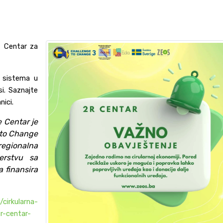
z Centar za
– sistema u
i. Saznajte
nici.
e Centar
je
 to Change
regionalna
erstvu sa
 finansira
/cirkularna-
r-centar-