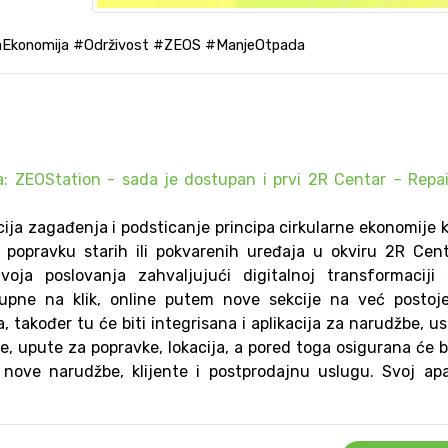
aEkonomija #Održivost #ZEOS #ManjeOtpada
a: ZEOStation - sada je dostupan i prvi 2R Centar – Repa
ncija zagađenja i podsticanje principa cirkularne ekonomije 
popravku starih ili pokvarenih uređaja u okviru 2R Cen
voja poslovanja zahvaljujući digitalnoj transformaciji 
tupne na klik, online putem nove sekcije na već postoje
 također tu će biti integrisana i aplikacija za narudžbe, us
je, upute za popravke, lokacija, a pored toga osigurana će bi
nove narudžbe, klijente i postprodajnu uslugu. Svoj ap