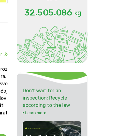
.
.
3
2
5
0
5
0
8
6
kg
ir &
kroz
tra.
sve
Don't wait for an
ćoj
inspection: Recycle
lovi
according to the law
ti i
arat
Learn more