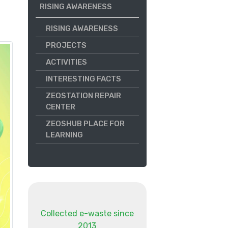
RISING AWARENESS
RISING AWARENESS
PROJECTS
ACTIVITIES
INTERESTING FACTS
ZEOSTATION REPAIR
CENTER
ZEOSHUB PLACE FOR
LEARNING
Collected e-waste since
2013