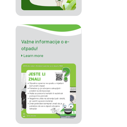
Važne informacije o e-
otpadu!
Learn more