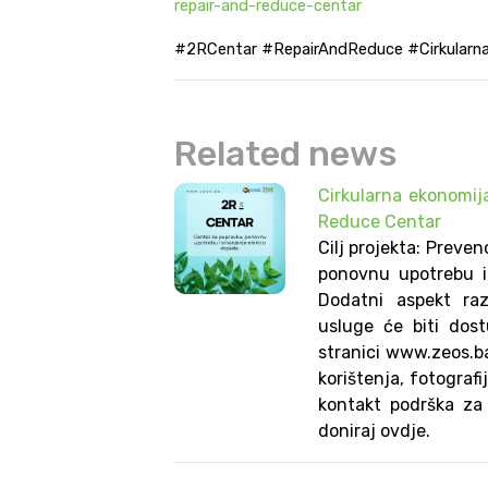
repair-and-reduce-centar
#2RCentar #RepairAndReduce #Cirkularn
Related news
Cirkularna ekonomij
Reduce Centar
Cilj projekta: Preve
ponovnu upotrebu i 
Dodatni aspekt raz
usluge će biti dos
stranici www.zeos.ba,
korištenja, fotografi
kontakt podrška za 
doniraj ovdje.