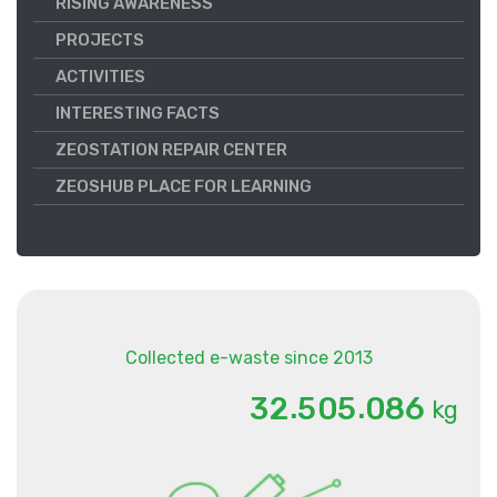
RISING AWARENESS
PROJECTS
ACTIVITIES
INTERESTING FACTS
ZEOSTATION REPAIR CENTER
ZEOSHUB PLACE FOR LEARNING
Collected e-waste since 2013
.
.
3
2
5
0
5
0
8
6
kg