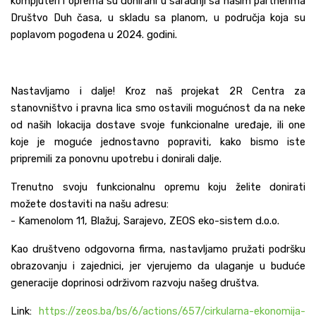
kompjuteri i oprema su donirani u saradnji sa našim partnerima
Društvo Duh časa, u skladu sa planom, u područja koja su
poplavom pogođena u 2024. godini.
Nastavljamo i dalje! Kroz naš projekat 2R Centra za
stanovništvo i pravna lica smo ostavili mogućnost da na neke
od naših lokacija dostave svoje funkcionalne uređaje, ili one
koje je moguće jednostavno popraviti, kako bismo iste
pripremili za ponovnu upotrebu i donirali dalje.
Trenutno svoju funkcionalnu opremu koju želite donirati
možete dostaviti na našu adresu:
- Kamenolom 11, Blažuj, Sarajevo, ZEOS eko-sistem d.o.o.
Kao društveno odgovorna firma, nastavljamo pružati podršku
obrazovanju i zajednici, jer vjerujemo da ulaganje u buduće
generacije doprinosi održivom razvoju našeg društva.
Link:
https://zeos.ba/bs/6/actions/657/cirkularna-ekonomija-