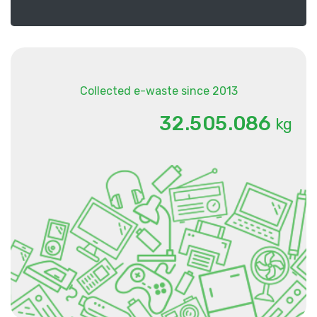
Collected e-waste since 2013
.
.
3
2
5
0
5
0
8
6
kg