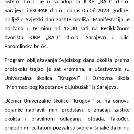
sistem d.o.o. je u saradnji sa KJKP „RAD“ d.o.o.
Sarajevo i EKOPAK d.o.o., danas 05.06.2023. godine,
obilježio Svjetski dan zaštite okoliša. Manifestacija je
održana u terminu od 12:30 sati na Reciklažnom
dvorištu KJKP „RAD“ d.o.o. Sarajevo u ulici
Paromlinska br. 64.
Program obilježavanja Svjetskog dana okoliša prema
protokolu trajao je sat vremena, a učestvovale su
Univerzalna školica "Krugovi" i Osnovna škola
"Mehmed-beg Kapetanović Ljubušak" iz Sarajeva.
Učenici Univerzalne školice "Krugovi" su na osnovu
bojanke napravili mini predstavu o značaju zaštite
okoliša i pravilnom odlaganju otpada. Također,
prigodnim recitatom pozvali su svoje vršnjake da brinu