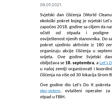
08.09.2021.
Svjetski dan čišćenja (World Clean
ekološki pokret kojeg je svjetski Let'
započeo 2018. godine sa ciljem da na
očisti od otpada i podigne 
osviještenost njenih stanovnika. Do s
pokret ujedinio aktiviste iz 180 zem
organizuju akcije čišćenja u septe
svijeta. Ove godine Svjetski dan
obilježava se
18. septembra
, a
Let's D
u našoj zemlji organizovati i koordini
čišćenja na više od 30 lokacija širom B
Ove godine dio Let's Do It pokreta
eko-sistem
,
ovlašteni operater za e
otpad u FBiH.