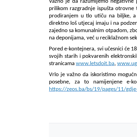
Važno je da razumijemo negativne 
prilikom razgradnje ispušta otrovne 
prodiranjem u tlo utiču na biljke, 
direktno loš utjecaj imaju i na podz
zajedno sa komunalnim otpadom, zbog t
na deponijama, već u reciklažnom sek
Pored e-kontejnera, svi učesnici će 18
svojih starih i pokvarenih elektronski
stranicama
www.letsdoit.ba
,
www.ug
Vrlo je važno da iskoristimo moguć
posebne, za to namijenjene e-ko
https://zeos.ba/bs/19/pages/11/gdj