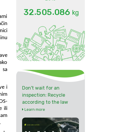
.
.
3
2
5
0
5
0
8
6
kg
sami
čin
nici
činu
tave
Jako
 sa
ve i
Don't wait for an
nim
inspection: Recycle
EOS-
according to the law
 ili
Learn more
 vam
.