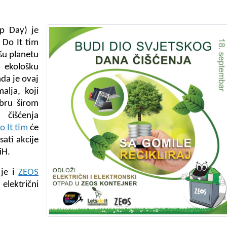
up Day) je
s Do It tim
šu planetu
ekološku
ada je ovaj
alja, koji
mbru širom
 čišćenja
o It tim
će
sati akcije
iH.
 je i
ZEOS
lektrični