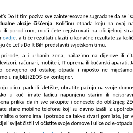
et's Do It tim poziva sve zainteresovane sugrađane da se i 
dualne akcije čišćenja
. Količinu otpada koju na ovaj na
a ili porodicom, moći ćete registrovati na oficijelnoj stra
om
ovdje
, a ti će rezultati ulaziti u konačne rezultate za koli
ju će Let's Do It BiH predstaviti svjetskom timu.
 prirode, a i urbanih zona, nailazimo na dijelove ili či
levizori, računari, mobiteli, IT oprema ili kućanski aparati. 
o odvojeno od ostalog otpada i nipošto ne miješamo
o u najbliži ZEOS-ov kontejner.
oju ulicu, park ili izletište, obratite pažnju na svoje domo
Ako u kući imate ladicu napunjenu starim ili neisprav
ena prilika da ih sve sakupite i odnesete do obližnjeg Z
e stare mobilne telefone koji su davno izašli iz upotrebe
islite o tome ima li potrebe da takve stvari gomilate, jer
li svijet čisti i vi očistite svoje domove i ulice od e-otpada