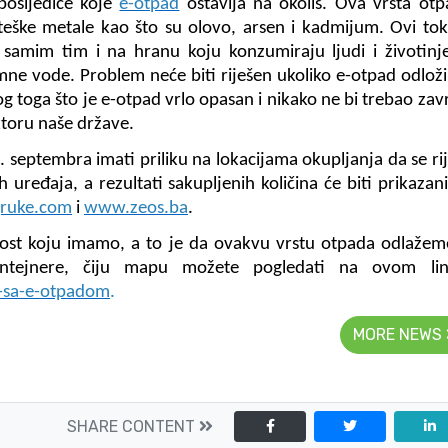
posljedice koje
e-otpad
ostavlja na okoliš. Ova vrsta ot
teške metale kao što su olovo, arsen i kadmijum. Ovi tok
a samim tim i na hranu koju konzumiraju ljudi i životinj
emne vode. Problem neće biti riješen ukoliko e-otpad odlo
oga što je e-otpad vrlo opasan i nikako ne bi trebao zavr
toru naše države.
. septembra imati priliku na lokacijama okupljanja da se ri
h uređaja, a rezultati sakupljenih količina će biti prikazan
ruke.com
i
www.zeos.ba
.
nost koju imamo, a to je da ovakvu vrstu otpada odlažem
ntejnere, čiju mapu možete pogledati na ovom lin
e-sa-e-otpadom
.
MORE NEWS
SHARE CONTENT