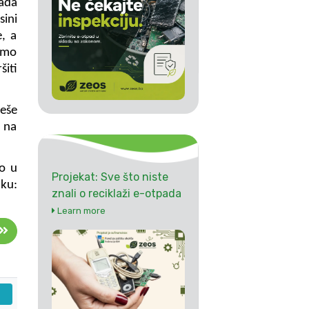
pada
sini
e, a
žimo
šiti
ješe
i na
o u
Projekat: Sve što niste
ku:
znali o reciklaži e-otpada
Learn more