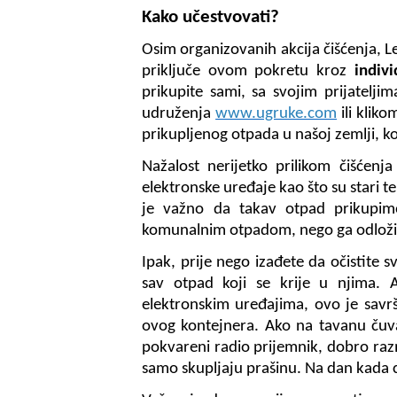
Kako učestvovati?
Osim organizovanih akcija čišćenja, L
priključe ovom pokretu kroz
indivi
prikupite sami, sa svojim prijateljim
udruženja
www.ugruke.com
ili klik
prikupljenog otpada u našoj zemlji, ko
Nažalost nerijetko prilikom čišćenja
elektronske uređaje kao što su stari te
je važno da takav otpad prikupim
komunalnim otpadom, nego ga odložim
Ipak, prije nego izađete da očistite sv
sav otpad koji se krije u njima. 
elektronskim uređajima, ovo je savrš
ovog kontejnera. Ako na tavanu čuvat
pokvareni radio prijemnik, dobro razm
samo skupljaju prašinu. Na dan kada cije