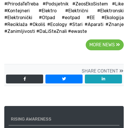
#PrirodaTeTreba #Podsjetnik #ZeosEkoSistem #Like
#Kontejneri #Elektro #Električni #Elektronski
#Elektronički #Otpad #eotpad #EE #Ekologija
#Reciklaža #Okoliš #Ecology #Stari #Aparati #Znanje
#Zanimljivosti #DaLiSteZnali #ewaste
MORE NEWS
SHARE CONTENT
RISING AWARENESS