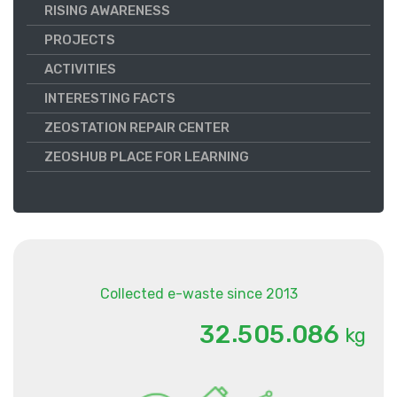
RISING AWARENESS
PROJECTS
ACTIVITIES
INTERESTING FACTS
ZEOSTATION REPAIR CENTER
ZEOSHUB PLACE FOR LEARNING
Collected e-waste since 2013
.
.
3
2
5
0
5
0
8
6
kg