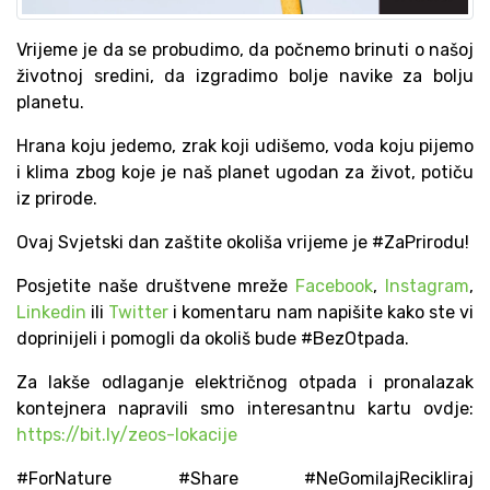
Vrijeme je da se probudimo, da počnemo brinuti o našoj
životnoj sredini, da izgradimo bolje navike za bolju
planetu.
Hrana koju jedemo, zrak koji udišemo, voda koju pijemo
i klima zbog koje je naš planet ugodan za život, potiču
iz prirode.
Ovaj Svjetski dan zaštite okoliša vrijeme je #ZaPrirodu!
Posjetite naše društvene mreže
Facebook
,
Instagram
,
Linkedin
ili
Twitter
i komentaru nam napišite kako ste vi
doprinijeli i pomogli da okoliš bude #BezOtpada.
Za lakše odlaganje električnog otpada i pronalazak
kontejnera napravili smo interesantnu kartu ovdje:
https://bit.ly/zeos-lokacije
#ForNature #Share #NeGomilajRecikliraj