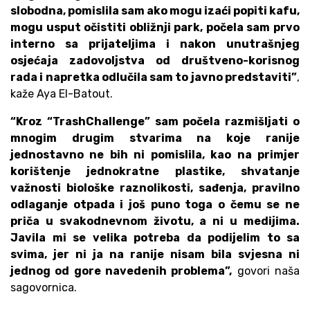
slobodna, pomislila sam ako mogu izaći popiti kafu,
mogu usput očistiti obližnji park, počela sam prvo
interno sa prijateljima i nakon unutrašnjeg
osjećaja zadovoljstva od društveno-korisnog
rada i napretka odlučila sam to javno predstaviti”
,
kaže Aya El-Batout.
“Kroz “TrashChallenge” sam počela razmišljati o
mnogim drugim stvarima na koje ranije
jednostavno ne bih ni pomislila, kao na primjer
korištenje jednokratne plastike, shvatanje
važnosti biološke raznolikosti, sađenja, pravilno
odlaganje otpada i još puno toga o čemu se ne
priča u svakodnevnom životu, a ni u medijima.
Javila mi se velika potreba da podijelim to sa
svima, jer ni ja na ranije nisam bila svjesna ni
jednog od gore navedenih problema”,
govori naša
sagovornica.