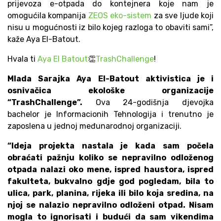
prijevoza e-otpada do kontejnera koje nam je
omogućila kompanija
ZEOS eko-sistem
za sve ljude koji
nisu u mogućnosti iz bilo kojeg razloga to obaviti sami”,
kaže Aya El-Batout.
Hvala ti
Aya El Batout
👏
TrashChallenge
!
Mlada Sarajka Aya El-Batout aktivistica je i
osnivačica ekološke organizacije
“TrashChallenge”.
Ova 24-godišnja djevojka
bachelor je Informacionih Tehnologija i trenutno je
zaposlena u jednoj međunarodnoj organizaciji.
“Ideja projekta nastala je kada sam počela
obraćati pažnju koliko se nepravilno odloženog
otpada nalazi oko mene, ispred haustora, ispred
fakulteta, bukvalno gdje god pogledam, bila to
ulica, park, planina, rijeka ili bilo koja sredina, na
njoj se nalazio nepravilno odloženi otpad. Nisam
mogla to ignorisati i budući da sam vikendima