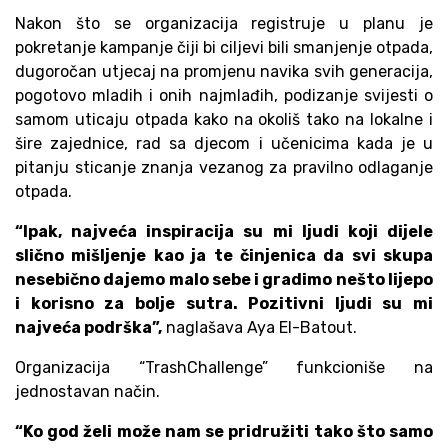
Nakon što se organizacija registruje u planu je
pokretanje kampanje čiji bi ciljevi bili smanjenje otpada,
dugoročan utjecaj na promjenu navika svih generacija,
pogotovo mladih i onih najmlađih, podizanje svijesti o
samom uticaju otpada kako na okoliš tako na lokalne i
šire zajednice, rad sa djecom i učenicima kada je u
pitanju sticanje znanja vezanog za pravilno odlaganje
otpada.
“Ipak, najveća inspiracija su mi ljudi koji dijele
slično mišljenje kao ja te činjenica da svi skupa
nesebično dajemo malo sebe i gradimo nešto lijepo
i korisno za bolje sutra. Pozitivni ljudi su mi
najveća podrška”,
naglašava Aya El-Batout.
Organizacija “TrashChallenge” funkcioniše na
jednostavan način.
“Ko god želi može nam se pridružiti tako što samo