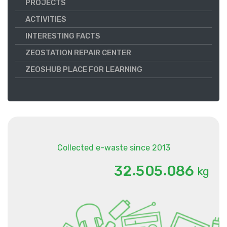
PROJECTS
ACTIVITIES
INTERESTING FACTS
ZEOSTATION REPAIR CENTER
ZEOSHUB PLACE FOR LEARNING
Collected e-waste since 2013
.
.
3
2
5
0
5
0
8
6
kg