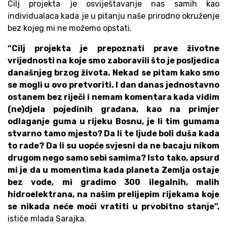
Cilj projekta je osviještavanje nas samih kao
individualaca kada je u pitanju naše prirodno okruženje
bez kojeg mi ne možemo opstati.
“Cilj projekta je prepoznati prave životne
vrijednosti na koje smo zaboravili što je posljedica
današnjeg brzog života. Nekad se pitam kako smo
se mogli u ovo pretvoriti. I dan danas jednostavno
ostanem bez riječi i nemam komentara kada vidim
(ne)djela pojedinih građana, kao na primjer
odlaganje guma u rijeku Bosnu, je li tim gumama
stvarno tamo mjesto? Da li te ljude boli duša kada
to rade? Da li su uopće svjesni da ne bacaju nikom
drugom nego samo sebi samima? Isto tako, apsurd
mi je da u momentima kada planeta Zemlja ostaje
bez vode, mi gradimo 300 ilegalnih, malih
hidroelektrana, na našim prelijepim rijekama koje
se nikada neće moći vratiti u prvobitno stanje”,
ističe mlada Sarajka.