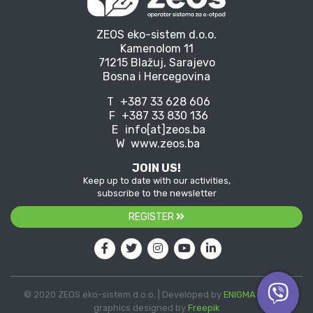
ZEOS eko-sistem d.o.o.
Kamenolom 11
71215 Blažuj, Sarajevo
Bosna i Hercegovina
T
+387 33 628 606
F
+387 33 830 136
E
info[at]zeos.ba
W
www.zeos.ba
JOIN US!
Keep up to date with our activities,
subscribe to the newsletter
REGISTER
© 2020 ZEOS eko-sistem d.o.o. | Developed by
ENIGMA
| Vector
graphics designed by
Freepik