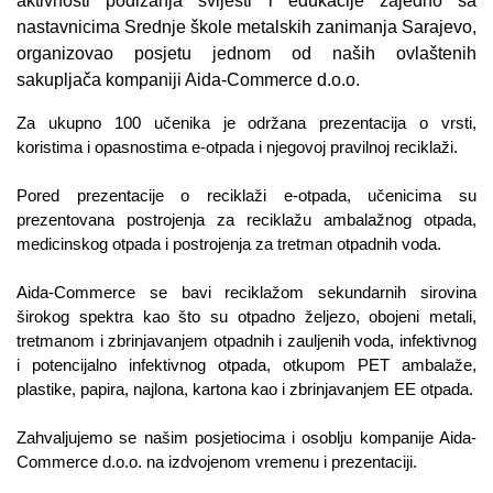
aktivnosti podizanja svijesti i edukacije zajedno sa
nastavnicima Srednje škole metalskih zanimanja Sarajevo,
organizovao posjetu jednom od naših ovlaštenih
sakupljača kompaniji Aida-Commerce d.o.o.
Za ukupno 100 učenika je održana prezentacija o vrsti,
koristima i opasnostima e-otpada i njegovoj pravilnoj reciklaži.
Pored prezentacije o reciklaži e-otpada, učenicima su
prezentovana postrojenja za reciklažu ambalažnog otpada,
medicinskog otpada i postrojenja za tretman otpadnih voda.
Aida-Commerce se bavi
reciklažom sekundarnih sirovina
širokog spektra kao što su otpadno željezo, obojeni metali,
tretmanom i zbrinjavanjem o
t
padnih i zauljenih voda, infektivnog
i pot
en
cijalno infektivnog otpada, otkupom PET ambalaže,
plastike, papira, najlona, kartona kao i zbrinjavanjem EE otpada.
Zahvaljujemo se našim posjetiocima i osoblju kompanije Aida-
Commerce d.o.o. na izdvojenom vremenu i prezentaciji.