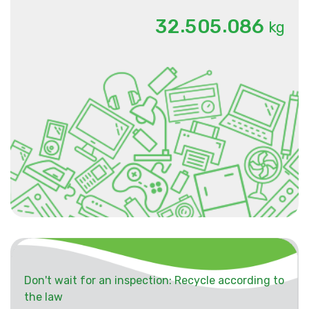
.
.
3
2
5
0
5
0
8
6
kg
Don't wait for an inspection: Recycle according to
the law