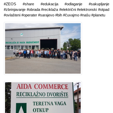
#ZEOS #share #edukacija #odlaganje #sakupljanje
#zbrinjavanje #obrada #reciklaža #električni #elektronski #otpad
#ovlašteni #operater #sarajevo #bih #čuvajmo #našu #planetu