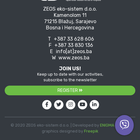
ZEOS eko-sistem d.o.o.
Kamenolom 11
71215 Blažuj, Sarajevo
Bosna i Hercegovina
T
+387 33 628 606
F
+387 33 830 136
E
info[at]zeos.ba
W
www.zeos.ba
JOIN US!
Keep up to date with our activities,
subscribe to the newsletter
REGISTER
© 2020 ZEOS eko-sistem d.o.o. | Developed by
ENIGMA
| Vector
graphics designed by
Freepik