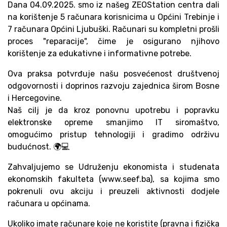
Dana 04.09.2025. smo iz našeg ZEOStation centra dali
na korištenje 5 računara korisnicima u Općini Trebinje i
7 računara Općini Ljubuški. Računari su kompletni prošli
proces "reparacije", čime je osigurano njihovo
korištenje za edukativne i informativne potrebe.
Ova praksa potvrđuje našu posvećenost društvenoj
odgovornosti i doprinos razvoju zajednica širom Bosne
i Hercegovine.
Naš cilj je da kroz ponovnu upotrebu i popravku
elektronske opreme smanjimo IT siromaštvo,
omogućimo pristup tehnologiji i gradimo održivu
budućnost. 🌍💻
Zahvaljujemo se Udruženju ekonomista i studenata
ekonomskih fakulteta (www.seef.ba), sa kojima smo
pokrenuli ovu akciju i preuzeli aktivnosti dodjele
računara u općinama.
Ukoliko imate računare koje ne koristite (pravna i fizička