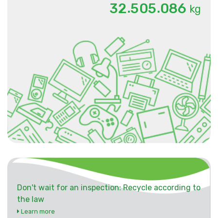
.
.
3
2
5
0
5
0
8
6
kg
Don't wait for an inspection: Recycle according to
the law
Learn more