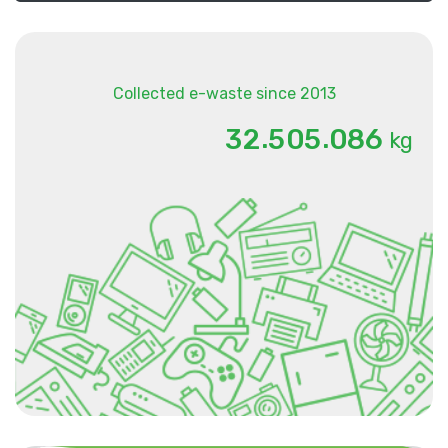
Collected e-waste since 2013
.
.
3
2
5
0
5
0
8
6
kg