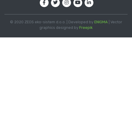
© 2020 ZEOS eko-sistem d.o.o. | Developed by
ENIGMA
| Vector
graphics designed by
Freepik