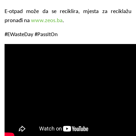
E-otpad može da se reciklira, mjesta za reciklažu
pronađi na
www.zeos.ba
.
#EWasteDay #PassItOn