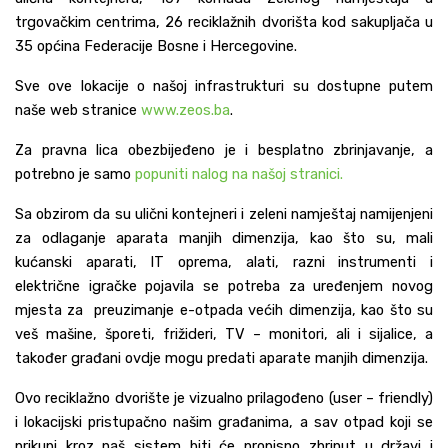
trgovačkim centrima, 26 reciklažnih dvorišta kod sakupljača u
35 općina Federacije Bosne i Hercegovine.
Sve ove lokacije o našoj infrastrukturi su dostupne putem
naše web stranice
www.zeos.ba
.
Za pravna lica obezbijeđeno je i besplatno zbrinjavanje, a
potrebno je samo
popuniti nalog na našoj stranici.
Sa obzirom da su ulični kontejneri i zeleni namještaj namijenjeni
za odlaganje aparata manjih dimenzija, kao što su, mali
kućanski aparati, IT oprema, alati, razni instrumenti i
električne igračke pojavila se potreba za uređenjem novog
mjesta za preuzimanje e-otpada većih dimenzija, kao što su
veš mašine, šporeti, frižideri, TV – monitori, ali i sijalice, a
također građani ovdje mogu predati aparate manjih dimenzija.
Ovo reciklažno dvorište je vizualno prilagođeno (user – friendly)
i lokacijski pristupačno našim građanima, a sav otpad koji se
prikupi kroz naš sistem biti će propisno zbrinut u državi i