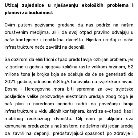
Uticaj zajednice u rješavanju ekoloških problema i
planovi za budućnost
Ovim putem pozivamo građane da nas podrže na našim
društvenim medijima, ali i da svoj otpad pravilno odvajaju u
naše kontejnere i reciklažna dvorišta. Nijedan uređaj iz naše
infrastrukture neće završiti na deponiji.
Sa obzirom da električni otpad predstavlja ozbiljan problem, jer
iz godine u godinu njegova količina raste velikom brzinom, 52
miliona tona je brojka koja se očekuje da će se generisati do
2021. godine, odnosno 6,8 kg/stanovniku na svjetskom nivou.
Bosna i Hercegovina mora biti spremna za ove svjetske
posljedice velike proizvodnje električnih uređaja zbog toga je
naš plan u narednom periodu raditi na povećanju broja
infrastrukture u vidu uličnih kontejnera, kanti za e-otpad, kao i
mobilnog reciklažnog dvorišta. Cilj nam je uključiti sva
komunalna preduzeća u naš sistem, ne želimo niti jedan uređaj
da završi na deponiji, predstavljajući opasnost po zdravlje i