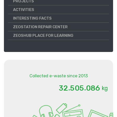
PROJECTS
ACTIVITIES
INTERESTING FACTS
ZEOSTATION REPAIR CENTER
ZEOSHUB PLACE FOR LEARNING
Collected e-waste since 2013
.
.
3
2
5
0
5
0
8
6
kg