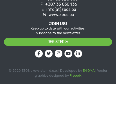
F
+387 33 830 136
E
info[at]zeos.ba
W
www.zeos.ba
JOIN US!
Keep up to date with our activities,
subscribe to the newsletter
REGISTER
© 2020 ZEOS eko-sistem d.o.o. | Developed by
ENIGMA
| Vector
graphics designed by
Freepik