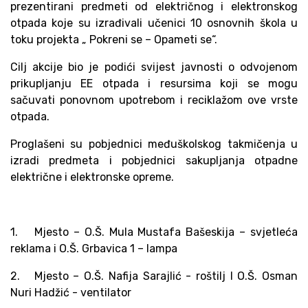
prezentirani predmeti od električnog i elektronskog
otpada koje su izrađivali učenici 10 osnovnih škola u
toku projekta „ Pokreni se – Opameti se“.
Cilj akcije bio je podići svijest javnosti o odvojenom
prikupljanju EE otpada i resursima koji se mogu
sačuvati ponovnom upotrebom i reciklažom ove vrste
otpada.
Proglašeni su pobjednici međuškolskog takmičenja u
izradi predmeta i pobjednici sakupljanja otpadne
električne i elektronske opreme.
1.
Mjesto – O.Š. Mula Mustafa Bašeskija – svjetleća
reklama i O.Š. Grbavica 1 – lampa
2.
Mjesto – O.Š. Nafija Sarajlić - roštilj I O.Š. Osman
Nuri Hadžić - ventilator