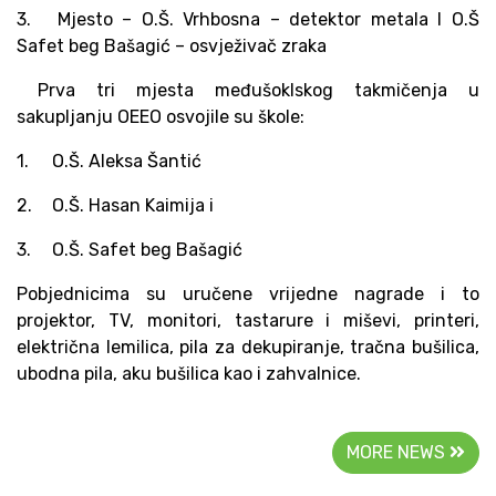
3.
Mjesto – O.Š. Vrhbosna – detektor metala I O.Š
Safet beg Bašagić – osvježivač zraka
Prva tri mjesta međušoklskog takmičenja u
sakupljanju OEEO osvojile su škole:
1.
O.Š. Aleksa Šantić
2.
O.Š. Hasan Kaimija i
3.
O.Š. Safet beg Bašagić
Pobjednicima su uručene vrijedne nagrade i to
projektor, TV, monitori, tastarure i miševi, printeri,
električna lemilica, pila za dekupiranje, tračna bušilica,
ubodna pila, aku bušilica kao i zahvalnice.
MORE NEWS