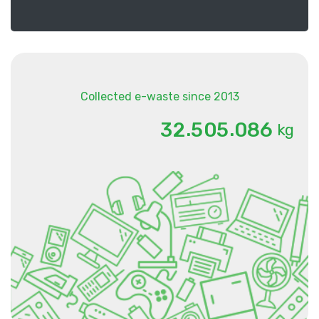
Collected e-waste since 2013
.
.
3
2
5
0
5
0
8
6
kg