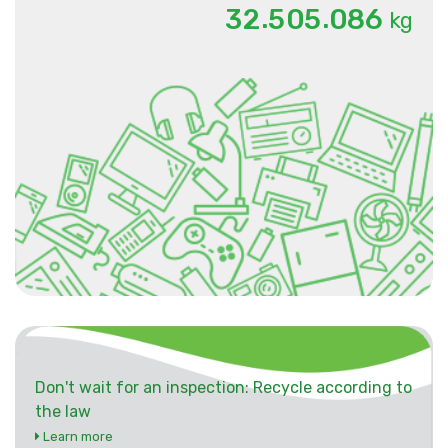
.
.
3
2
5
0
5
0
8
6
kg
Don't wait for an inspection: Recycle according to
the law
Learn more