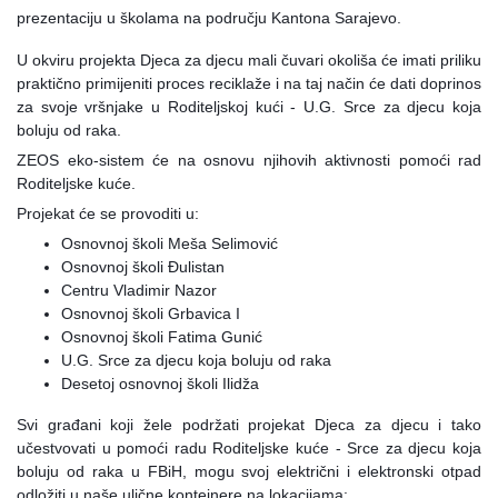
prezentaciju u školama na području Kantona Sarajevo.
U okviru projekta Djeca za djecu mali čuvari okoliša će imati priliku
praktično primijeniti proces reciklaže i na taj način će dati doprinos
za svoje vršnjake u Roditeljskoj kući - U.G. Srce za djecu koja
boluju od raka.
ZEOS eko-sistem će na osnovu njihovih a
ktivnosti pomoći rad
Roditeljske kuće.
Projekat će se provoditi u:
Osnovnoj školi Meša Selimović
Osnovnoj školi Đulistan
Centru Vladimir Nazor
Osnovnoj školi Grbavica I
Osnovnoj školi Fatima Gunić
U.G. Srce za djecu koja boluju od raka
Desetoj osnovnoj školi Ilidža
Svi građani koji žele podržati projekat Djeca za djecu i tako
učestvovati u pomoći radu Roditeljske kuće - Srce za djecu koja
boluju od raka u FBiH, mogu svoj električni i elektronski otpad
odložiti u naše ulične kontejnere na lokacijama: