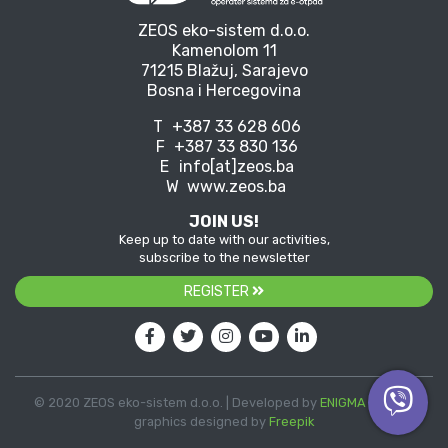
ZEOS eko-sistem d.o.o.
Kamenolom 11
71215 Blažuj, Sarajevo
Bosna i Hercegovina
T
+387 33 628 606
F
+387 33 830 136
E
info[at]zeos.ba
W
www.zeos.ba
JOIN US!
Keep up to date with our activities,
subscribe to the newsletter
REGISTER
© 2020 ZEOS eko-sistem d.o.o. | Developed by
ENIGMA
| Vector
graphics designed by
Freepik