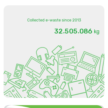
Collected e-waste since 2013
.
.
3
2
5
0
5
0
8
6
kg