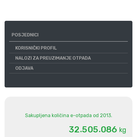
POSJEDNICI
KORISNIČKI PROFIL
NALOZI ZA PREUZIMANJE OTPADA
ODJAVA
Sakupljena količina e-otpada od 2013.
.
.
3
2
5
0
5
0
8
6
kg