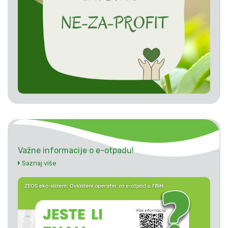
Važne informacije o e-otpadu!
Saznaj više