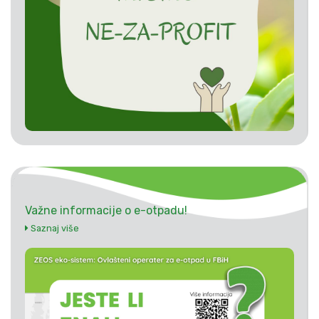
Važne informacije o e-otpadu!
Saznaj više