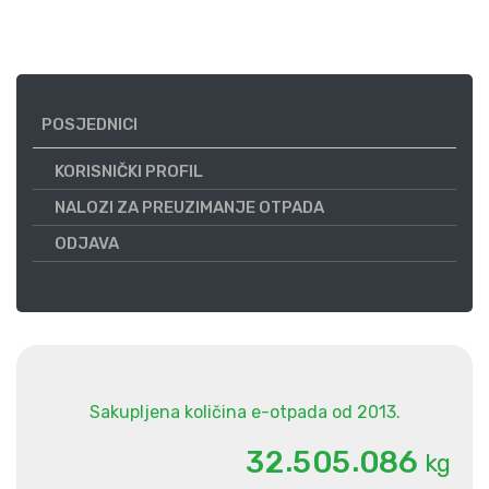
POSJEDNICI
KORISNIČKI PROFIL
NALOZI ZA PREUZIMANJE OTPADA
ODJAVA
Sakupljena količina e-otpada od 2013.
.
.
3
2
5
0
5
0
8
6
kg