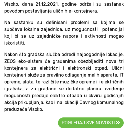
Visoko, dana 21.12.2021. godine održali su sastanak
povodom postavljanja uličnih e-kontejnera.
Na sastanku su definisani problemi sa kojima se
suočava lokalna zajednica, uz mogućnosti i potencijal
koji bi se uz zajedničke napore i aktivnosti mogao
iskoristiti.
Nakon što gradska služba odredi najpogodnije lokacije,
ZEOS eko-sistem će građanima obezbijediti nova tri
kontejnera za električni i elektronski otpad. Ulični
kontejneri služe za pravilno odlaganje malih aparata, IT
opreme, alata, te različite muzičke opreme ili električnih
igračaka, a za građane se dodatno planira uvođenje
mogućnosti predaje elektro otpada u okviru godišnjih
akcija prikupljanja, kao i na lokaciji Javnog komunalnog
preduzeća Visoko.
POGLEDAJ SVE NOVOSTI