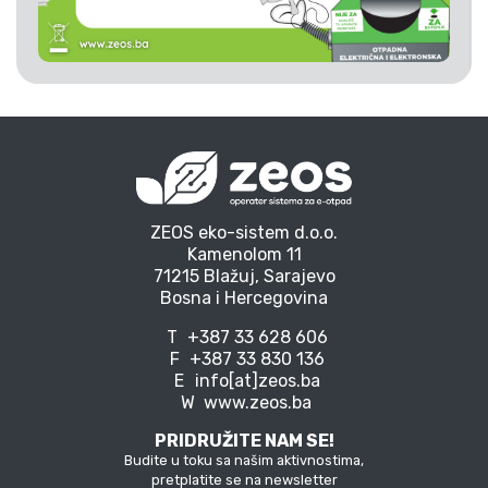
ZEOS eko-sistem d.o.o.
Kamenolom 11
71215 Blažuj, Sarajevo
Bosna i Hercegovina
T
+387 33 628 606
F
+387 33 830 136
E
info[at]zeos.ba
W
www.zeos.ba
PRIDRUŽITE NAM SE!
Budite u toku sa našim aktivnostima,
pretplatite se na newsletter