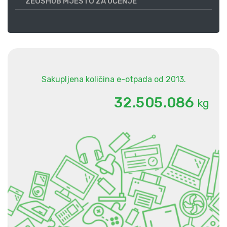
ZEOSHUB MJESTO ZA UČENJE
Sakupljena količina e-otpada od 2013.
.
.
3
2
5
0
5
0
8
6
kg