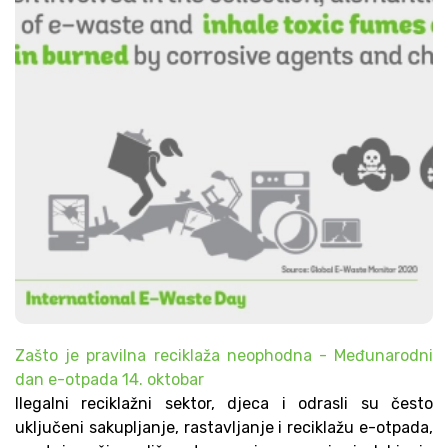
Zašto je pravilna reciklaža neophodna - Međunarodni
dan e-otpada 14. oktobar
Ilegalni reciklažni sektor, djeca i odrasli su često
uključeni sakupljanje, rastavljanje i reciklažu e-otpada,