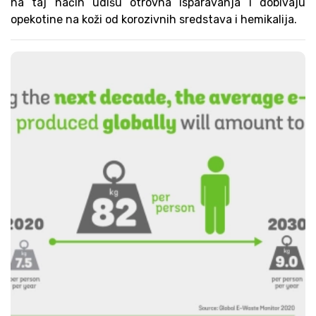
na taj način udišu otrovna isparavanja i dobivaju
opekotine na koži od korozivnih sredstava i hemikalija.