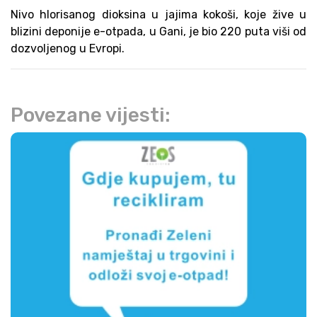
Nivo hlorisanog dioksina u jajima kokoši, koje žive u
blizini deponije e-otpada, u Gani, je bio 220 puta viši od
dozvoljenog u Evropi.
Povezane vijesti: