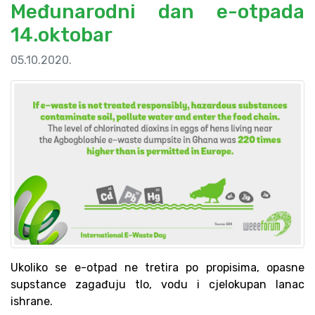
Međunarodni dan e-otpada
14.oktobar
05.10.2020.
Ukoliko se e-otpad ne tretira po propisima, opasne
supstance zagađuju tlo, vodu i cjelokupan lanac
ishrane.