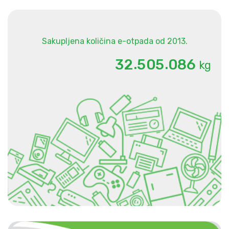
Sakupljena količina e-otpada od 2013.
.
.
3
2
5
0
5
0
8
6
kg