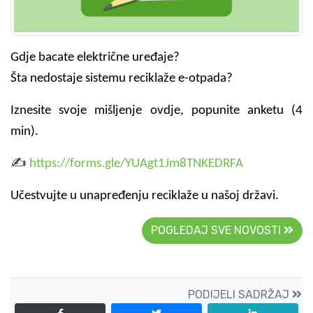
Gdje bacate električne uređaje?
Šta nedostaje sistemu reciklaže e-otpada?
Iznesite svoje mišljenje ovdje, popunite anketu (4
min).
✍️
https://forms.gle/YUAgt1Jm8TNKEDRFA
Učestvujte u unapređenju reciklaže u našoj državi.
POGLEDAJ SVE NOVOSTI
PODIJELI SADRŽAJ