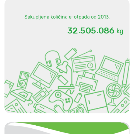
Sakupljena količina e-otpada od 2013.
.
.
3
2
5
0
5
0
8
6
kg