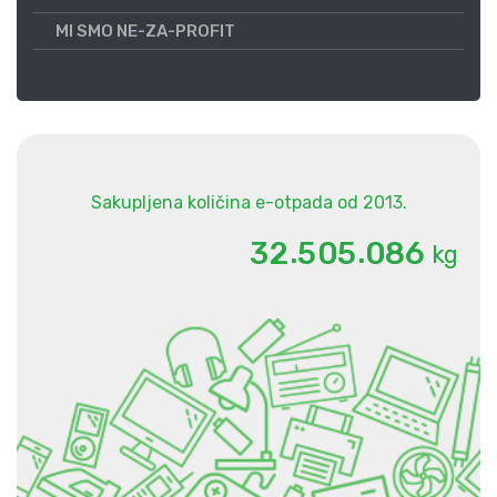
MI SMO NE-ZA-PROFIT
Sakupljena količina e-otpada od 2013.
.
.
3
2
5
0
5
0
8
6
kg