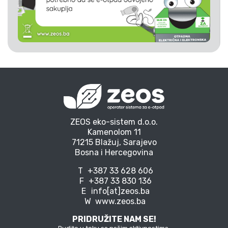
ZEOS eko-sistem d.o.o.
Kamenolom 11
71215 Blažuj, Sarajevo
Bosna i Hercegovina
T
+387 33 628 606
F
+387 33 830 136
E
info[at]zeos.ba
W
www.zeos.ba
PRIDRUŽITE NAM SE!