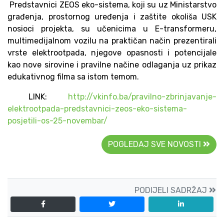
Predstavnici ZEOS eko-sistema, koji su uz Ministarstvo
građenja, prostornog uređenja i zaštite okoliša USK
nosioci projekta, su učenicima u E-transformeru,
multimedijalnom vozilu na praktičan način prezentirali
vrste elektrootpada, njegove opasnosti i potencijale
kao nove sirovine i pravilne načine odlaganja uz prikaz
edukativnog filma sa istom temom.
LINK:
http://vkinfo.ba/pravilno-zbrinjavanje-
elektrootpada-predstavnici-zeos-eko-sistema-
posjetili-os-25-novembar/
POGLEDAJ SVE NOVOSTI
PODIJELI SADRŽAJ