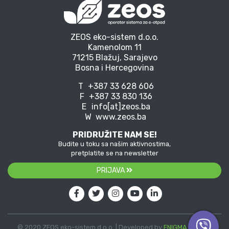
ZEOS eko-sistem d.o.o.
Kamenolom 11
71215 Blažuj, Sarajevo
Bosna i Hercegovina
T
+387 33 628 606
F
+387 33 830 136
E
info[at]zeos.ba
W
www.zeos.ba
PRIDRUŽITE NAM SE!
Budite u toku sa našim aktivnostima,
pretplatite se na newsletter
PRIJAVA
© 2020 ZEOS eko-sistem d.o.o. | Developed by
ENIGMA
| Vector