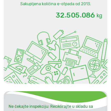
Sakupljena količina e-otpada od 2013.
.
.
3
2
5
0
5
0
8
6
kg
Ne čekajte inspekciju: Reciklirajte u skladu sa