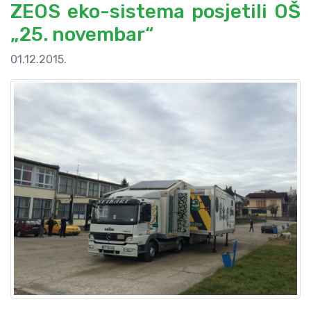
ZEOS eko-sistema posjetili OŠ
„25. novembar“
01.12.2015.