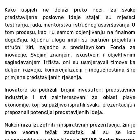
Kako uspjeh ne dolazi preko noći, iza svake
predstavljene poslovne ideje stajali su mjeseci
testiranja, rada, mentorstva i stručnog usavršavanja. U
tom procesu, kao i u samom ocjenjivanju na finalnom
događaju, ključnu ulogu imali su partneri projekta i
stručni žiri, zajedno s predstavnikom Fonda za
inovacije. Svojim znanjem, iskustvom i objektivnim
sagledavanjem tržišta, oni su usmjeravali timove ka
daljem razvoju, komercijalizaciji i mogućnostima šire
primjene predstavljenih rješenja.
Inovatore su podržali brojni investitori, predstavnici
industrije i svi zainteresovani za oblast plave
ekonomije, koji su pažljivo ispratili svaku prezentaciju i
prepoznali potencijal predstavljenih ideja.
Nakon niza izuzetnih i inspirativnih prezentacija, žiri je
imao veoma težak zadatak, ali su se kao
najperspektivniji izdvojili timovi:
ETIAK, Zadar Energy,