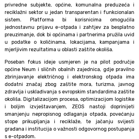
privredne subjekte, općine, komunalna preduzeća i
reciklažni sektor u jedan transparentan i funkcionalan
sistem. Platforma bi korisnicima omogućila
jednostavnu prijavu e-otpada i zahtjev za besplatno
preuzimanje, dok bi općinama i partnerima pružila uvid
u podatke o količinama, lokacijama, kampanjama i
mjerljivim rezultatima u oblasti zaštite okoliša.
Poseban fokus ideje usmjeren je na pilot područje
općine Neum i sličnih obalnih zajednica, gdje pravilno
zbrinjavanje električnog i elektronskog otpada ima
dodatni značaj zbog zaštite mora, turizma, javnog
zdravlja i usklađivanja s evropskim standardima zaštite
okoliša. Digitalizacijom procesa, optimizacijom logistike
i boljim izvještavanjem, ZEOS nastoji doprinijeti
smanjenju nepropisnog odlaganja otpada, povećanju
stope prikupljanja i reciklaže, te jačanju svijesti
građana i institucija o važnosti odgovornog postupanja
s e-otpadom.