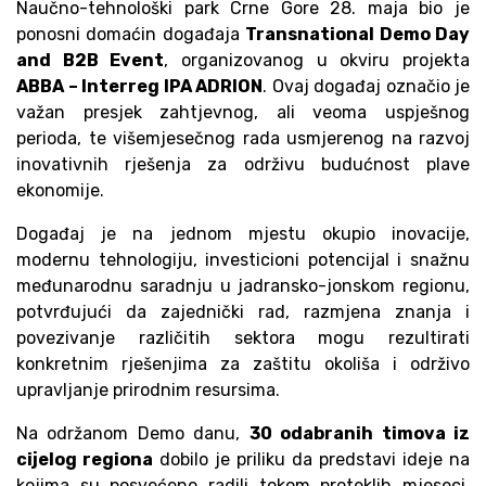
Naučno-tehnološki park Crne Gore 28. maja bio je
ponosni domaćin događaja
Transnational Demo Day
and B2B Event
, organizovanog u okviru projekta
ABBA – Interreg IPA ADRION
. Ovaj događaj označio je
važan presjek zahtjevnog, ali veoma uspješnog
perioda, te višemjesečnog rada usmjerenog na razvoj
inovativnih rješenja za održivu budućnost plave
ekonomije.
Događaj je na jednom mjestu okupio inovacije,
modernu tehnologiju, investicioni potencijal i snažnu
međunarodnu saradnju u jadransko-jonskom regionu,
potvrđujući da zajednički rad, razmjena znanja i
povezivanje različitih sektora mogu rezultirati
konkretnim rješenjima za zaštitu okoliša i održivo
upravljanje prirodnim resursima.
Na održanom Demo danu,
30 odabranih timova iz
cijelog regiona
dobilo je priliku da predstavi ideje na
kojima su posvećeno radili tokom proteklih mjeseci.