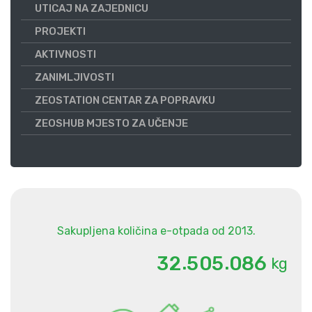
UTICAJ NA ZAJEDNICU
PROJEKTI
AKTIVNOSTI
ZANIMLJIVOSTI
ZEOSTATION CENTAR ZA POPRAVKU
ZEOSHUB MJESTO ZA UČENJE
Sakupljena količina e-otpada od 2013.
.
.
3
2
5
0
5
0
8
6
kg