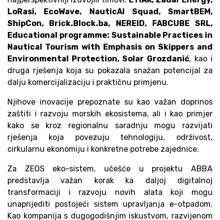
LoRasi, EcoWave, NauticAI Squad, SmartBEM,
ShipCon, Brick.Block.ba, NEREID, FABCUBE SRL,
Educational programme: Sustainable Practices in
Nautical Tourism with Emphasis on Skippers and
Environmental Protection, Solar Grozdanić
, kao i
druga rješenja koja su pokazala snažan potencijal za
dalju komercijalizaciju i praktičnu primjenu.
Njihove inovacije prepoznate su kao važan doprinos
zaštiti i razvoju morskih ekosistema, ali i kao primjer
kako se kroz regionalnu saradnju mogu razvijati
rješenja koja povezuju tehnologiju, održivost,
cirkularnu ekonomiju i konkretne potrebe zajednice.
Za ZEOS eko-sistem, učešće u projektu ABBA
predstavlja važan korak ka daljoj digitalnoj
transformaciji i razvoju novih alata koji mogu
unaprijediti postojeći sistem upravljanja e-otpadom.
Kao kompanija s dugogodišnjim iskustvom, razvijenom