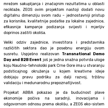
mrežom sakupljanja i značajnim rezultatima u oblasti
reciklaže, ZEOS ovim projektom nastoji dodati novu
digitalnu dimenziju svom radu – jednostavniji pristup
za korisnike, kvalitetnije podatke za lokalne zajednice,
efikasnije kampanje podizanja svijesti i mjerljiv
doprinos zaštiti okoliša.
Veliki odziv zajednice, investitora i predstavnika
različitih sektora dao je posebnu energiju ovom
susretu. Uspješno realizovan
Transnational Demo
Day and B2B Event
još je jedna snažna potvrda uloge
koju Naučno-tehnološki park Crne Gore ima u stvaranju
podsticajnog okruženja u kojem kreativne ideje
dobijaju pravu podršku za dalji razvoj, tržišnu
validaciju i međunarodnu prepoznatljivost.
Projekat ABBA pokazao je da budućnost plave
ekonomije počiva na saradnji, inovacijama i
odgovornom odnosu prema okolišu, a ZEOS eko-sistem