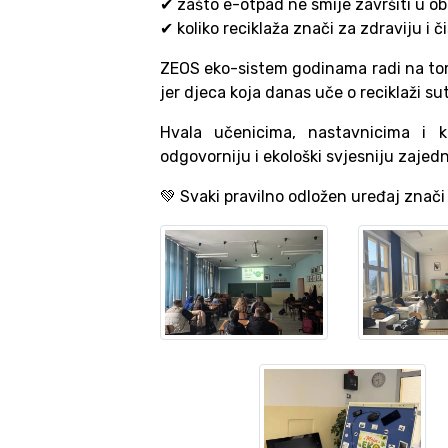
✔ zašto e-otpad ne smije završiti u 
✔ koliko reciklaža znači za zdraviju i 
ZEOS eko-sistem godinama radi na tome
jer djeca koja danas uče o reciklaži su
Hvala učenicima, nastavnicima i 
odgovorniju i ekološki svjesniju zajedn
💚 Svaki pravilno odložen uređaj znač