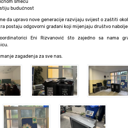
običnom smeću
čistiju budućnost
 da upravo nove generacije razvijaju svijest o zaštiti okol
tra postaju odgovorni građani koji mijenjaju društvo nabolje.
koordinatorici Eni Rizvanović što zajedno sa nama gr
icu.
i manje zagađenja za sve nas.