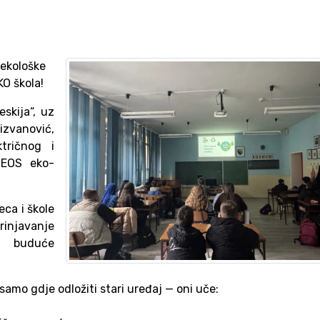
kološke
KO škola!
skija“, uz
vanović,
tričnog i
ZEOS eko-
ca i škole
brinjavanje
a buduće
samo gdje odložiti stari uređaj — oni uče: