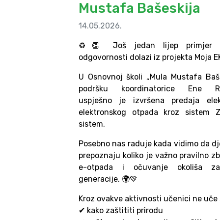
Mustafa Bašeskija
14.05.2026.
♻️👏 Još jedan lijep primjer e
odgovornosti dolazi iz projekta Moja E
U Osnovnoj školi „Mula Mustafa Baše
podršku koordinatorice Ene Riz
uspješno je izvršena predaja elek
elektronskog otpada kroz sistem 
sistem.
Posebno nas raduje kada vidimo da dje
prepoznaju koliko je važno pravilno z
e-otpada i očuvanje okoliša z
generacije. 🌍💚
Kroz ovakve aktivnosti učenici ne uče 
✔ kako zaštititi prirodu