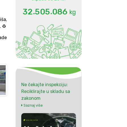
.
.
3
2
5
0
5
0
8
6
kg
iša,
 ♻️
ade
Ne čekajte inspekciju:
Reciklirajte u skladu sa
zakonom
Saznaj više