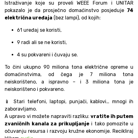
Istraživanje koje su proveli WEEE Forum i UNITAR
pokazalo je da prosječno domaćinstvo posjeduje
74
električna uređaja
(bez lampi), od kojih:
61 uređaj se koristi,
9 radi ali se ne koristi,
4 su pokvareni i čuvaju se.
To čini ukupno 90 miliona tona električne opreme u
domaćinstvima, od čega je 7 miliona tona
neiskorišteno, a ispravno – i 3 miliona tona je
neiskorišteno i pokvareno.
📱 Stari telefoni, laptopi, punjači, kablovi… mnogi ih
zaboravljamo.
A upravo vi možete napraviti razliku:
vratite ih putem
zvaničnih kanala za prikupljanje
i tako pomozite u
očuvanju resursa i razvoju kružne ekonomije. Recikliraj