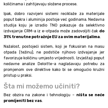
količinama i zahtijevaju složene procese.
Ipak, dobro razvijeni sistemi reciklaže za materijale
poput bakra i aluminija postoje već godinama. Nedavna
studija koju je izradio TNO pokazuje da selektivno
izdvajanje CRM-a iz e-otpada može zadovoljiti čak
do
31% trenutne potražnje EU za ovim materijalima
.
Nažalost, postojeći sistem, koji je fokusiran na masu
otpada (težinu), ne podstiče njihovo izdvajanje jer
favorizuje količinu umjesto vrijednosti. Izvještaji poput
nedavne analize Deloitte-a naglašavaju potrebu za
promjenom ove direktive kako bi se omogućio kružni
pristup u praksi.
Šta mi možemo učiniti?
Bez obzira na zakone i tehnologiju –
ništa se neće
promijeniti bez vas
.