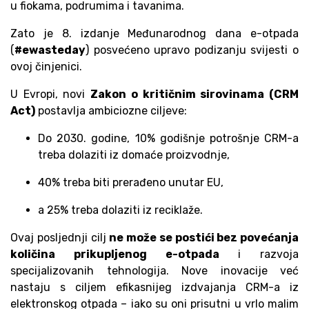
u fiokama, podrumima i tavanima.
Zato je 8. izdanje Međunarodnog dana e-otpada
(
#ewasteday
) posvećeno upravo podizanju svijesti o
ovoj činjenici.
U Evropi, novi
Zakon o kritičnim sirovinama (CRM
Act)
postavlja ambiciozne ciljeve:
Do 2030. godine, 10% godišnje potrošnje CRM-a
treba dolaziti iz domaće proizvodnje,
40% treba biti prerađeno unutar EU,
a 25% treba dolaziti iz reciklaže.
Ovaj posljednji cilj
ne može se postići bez povećanja
količina prikupljenog e-otpada
i razvoja
specijalizovanih tehnologija. Nove inovacije već
nastaju s ciljem efikasnijeg izdvajanja CRM-a iz
elektronskog otpada – iako su oni prisutni u vrlo malim