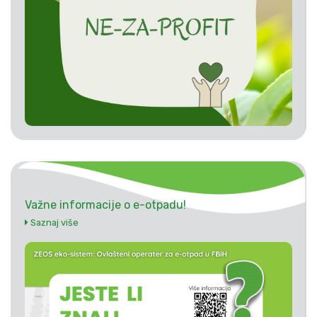
Važne informacije o e-otpadu!
Saznaj više