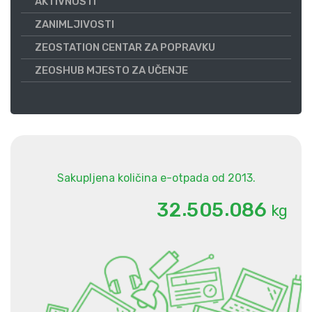
AKTIVNOSTI
ZANIMLJIVOSTI
ZEOSTATION CENTAR ZA POPRAVKU
ZEOSHUB MJESTO ZA UČENJE
Sakupljena količina e-otpada od 2013.
.
.
3
2
5
0
5
0
8
6
kg