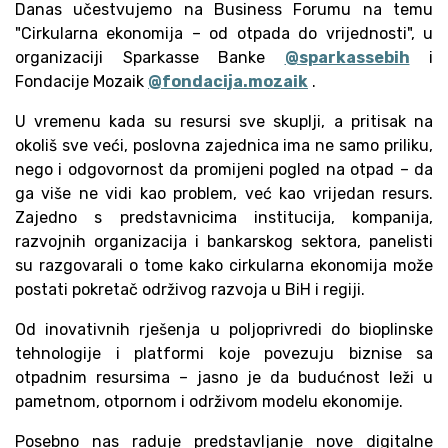
Danas učestvujemo na Business Forumu na temu
"Cirkularna ekonomija – od otpada do vrijednosti", u
organizaciji Sparkasse Banke
@sparkassebih
i
Fondacije Mozaik
@fondacija.mozaik
.
U vremenu kada su resursi sve skuplji, a pritisak na
okoliš sve veći, poslovna zajednica ima ne samo priliku,
nego i odgovornost da promijeni pogled na otpad – da
ga više ne vidi kao problem, već kao vrijedan resurs.
Zajedno s predstavnicima institucija, kompanija,
razvojnih organizacija i bankarskog sektora, panelisti
su razgovarali o tome kako cirkularna ekonomija može
postati pokretač održivog razvoja u BiH i regiji.
Od inovativnih rješenja u poljoprivredi do bioplinske
tehnologije i platformi koje povezuju biznise sa
otpadnim resursima – jasno je da budućnost leži u
pametnom, otpornom i održivom modelu ekonomije.
Posebno nas raduje predstavljanje nove digitalne