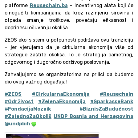
platforme
Reusechain.ba
– inovativnog alata koji će
omogućiti kompanijama da kroz razmjenu sirovina i
otpada smanje troškove, povećaju efikasnost i
doprinesu očuvanju okoliša.
ZEOS eko-sistem u potpunosti podržava ovu tranziciju
– jer vjerujemo da je cirkularna ekonomija više od
strategije zaštite okoliša. To je strategija pametnog,
odgovornog i dugoročno održivog poslovanja.
Zahvaljujemo se organizatorima na prilici da budemo
dio ovog važnog događaja!
#ZEOS
#CirkularnaEkonomija
#Reusechain
#Održivost
#ZelenaEkonomija
#SparkasseBank
#FondacijaMozaik
#BiznisZaBudućnost
#ZajednoZaOkoliš
UNDP Bosnia and Herzegovina
@undpbih