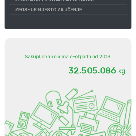
ZEOSHUB MJESTO ZA UČENJE
Sakupljena količina e-otpada od 2013.
.
.
3
2
5
0
5
0
8
6
kg