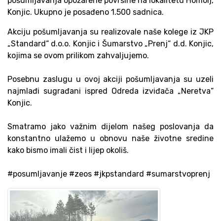
pošumljavanja opožarene površine na lokalitetu Homolj,
Konjic. Ukupno je posađeno 1.500 sadnica.
Akciju pošumljavanja su realizovale naše kolege iz JKP
„Standard“ d.o.o. Konjic i Šumarstvo „Prenj“ d.d. Konjic,
kojima se ovom prilikom zahvaljujemo.
Posebnu zaslugu u ovoj akciji pošumljavanja su uzeli
najmlađi sugrađani ispred Odreda izviđača „Neretva“
Konjic.
Smatramo jako važnim dijelom našeg poslovanja da
konstantno ulažemo u obnovu naše životne sredine
kako bismo imali čist i lijep okoliš.
#posumljavanje #zeos #jkpstandard #sumarstvoprenj