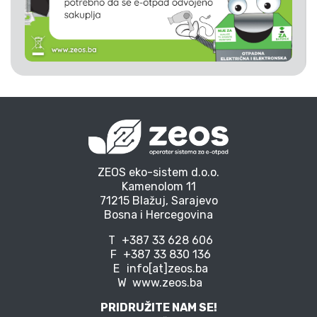
ZEOS eko-sistem d.o.o.
Kamenolom 11
71215 Blažuj, Sarajevo
Bosna i Hercegovina
T
+387 33 628 606
F
+387 33 830 136
E
info[at]zeos.ba
W
www.zeos.ba
PRIDRUŽITE NAM SE!