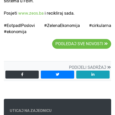
sistema u FBiH.
Posjeti
www.zeos.ba
i recikliraj sada.
#EotpadIPoslovi #ZelenaEkonomija #cirkularna
#ekonomija
POGLEDAJ SVE NOVOSTI
PODIJELI SADRŽAJ
UTICAJ NA ZAJEDNICU