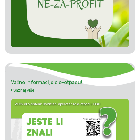
Važne informacije o e-otpadu!
Saznaj više