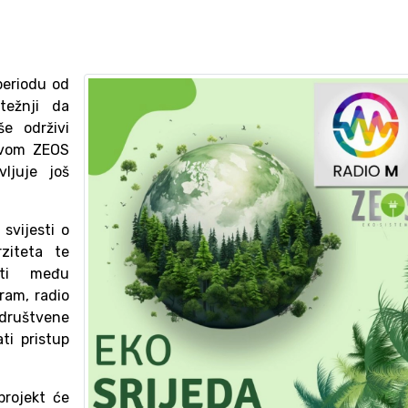
periodu od
težnji da
še održivi
štvom ZEOS
ljuje još
 svijesti o
rziteta te
osti među
ram, radio
 društvene
ti pristup
projekt će