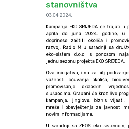
stanovništva
03.04.2024.
Kampanja EKO SRIJEDA će trajati u 
aprila do juna 2024. godine, u 
doprinese zaštiti okoliša i promovi
razvoj. Radio M u saradnji sa dru
eko-sistem d.o.o. s ponosom najav
jednu sezonu projekta EKO SRIJEDA.
Ova inicijativa, ima za cilj podizanje
važnosti očuvanja okoliša, biodive
promovisanje ekoloških vrijedn
slušaocima. Građani će kroz live prog
kampanje, jinglove, biznis vijesti,
mreže i obavještenja za javnost ima
novim informacijama.
U saradnji sa ZEOS eko sistemom, 