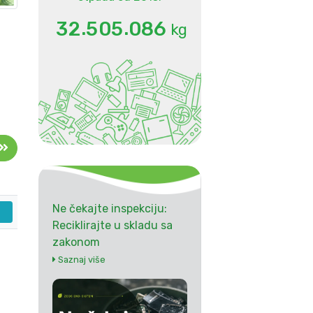
.
.
3
2
5
0
5
0
8
6
kg
Ne čekajte inspekciju:
Reciklirajte u skladu sa
zakonom
Saznaj više