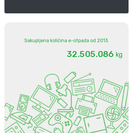
Sakupljena količina e-otpada od 2013.
.
.
3
2
5
0
5
0
8
6
kg