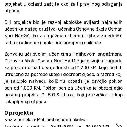
projekat u oblasti zaštite okoliša i pravilnog odlaganja
otpada.
Cilj projekta bio je razvoj ekološke svijesti najmlađih
učesnika našeg društva, učenika Osnovne škole Osman
Nuri Hadžić, kroz angažman djece i njihov zajednički
rad uz radionice i praktične primjere reciklaže.
Zahvaljujući svojim učenicima i njihovom angažmanu
Osnovna škola Osman Nuri Hadžić je osvojila nagradu
za predati otpad u vrijednosti od 1.200 KM, koje će biti
utrošene za potrebe škole i dobrobit djece, a razred koji
je sakupio najveću količinu otpada je osvojio poklon
bon od 1.000 KM. Poklon bon za učenike je obezbijedio
nositelj projekta C.I.B.O.S. d.o.o., koji je izvršio i otkup
sakupljenog otpada.
O projektu
Naziv projekta: Mali ambasadori okoliša
Trajanje projekta: 28.11.2019. – 14.09.2021. (22