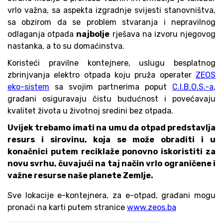
vrlo važna, sa aspekta izgradnje svijesti stanovništva,
sa obzirom da se problem stvaranja i nepravilnog
odlaganja otpada
najbolje
rješava na izvoru njegovog
nastanka, a to su domaćinstva.
Koristeći pravilne kontejnere, uslugu besplatnog
zbrinjvanja elektro otpada koju pruža operater
ZEOS
eko-sistem
sa svojim partnerima poput
C.I.B.O.S.-a
,
građani osiguravaju čistu budućnost i povećavaju
kvalitet života u životnoj sredini bez otpada.
Uvijek trebamo imati na umu da otpad predstavlja
resurs i sirovinu, koja se može obraditi i u
konačnici putem reciklaže ponovno iskoristiti za
novu svrhu, čuvajući na taj način vrlo ograničene i
važne resurse naše planete Zemlje.
Sve lokacije e-kontejnera, za e-otpad, građani mogu
pronaći na karti putem stranice
www.zeos.ba