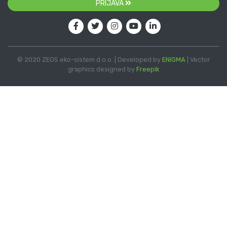
PRIJAVA
© 2020 ZEOS eko-sistem d.o.o. | Developed by
ENIGMA
| Vector
graphics designed by
Freepik