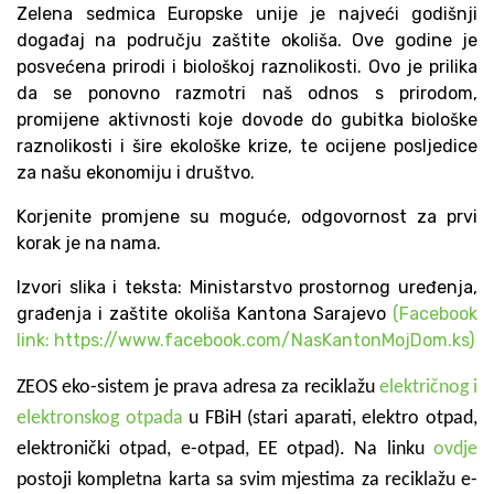
Zelena sedmica Europske unije je najveći godišnji
događaj na području zaštite okoliša. Ove godine je
posvećena prirodi i biološkoj raznolikosti. Ovo je prilika
da se ponovno razmotri naš odnos s prirodom,
promijene aktivnosti koje dovode do gubitka biološke
raznolikosti i šire ekološke krize, te ocijene posljedice
za našu ekonomiju i društvo.
Korjenite promjene su moguće, odgovornost za prvi
korak je na nama.
Izvori slika i teksta: Ministarstvo prostornog uređenja,
građenja i zaštite okoliša Kantona Sarajevo
(Facebook
link: https://www.facebook.com/NasKantonMojDom.ks)
ZEOS eko-sistem je prava adresa za reciklažu
električnog i
elektronskog otpada
u FBiH (stari aparati, elektro otpad,
elektronički otpad, e-otpad, EE otpad). Na linku
ovdje
postoji kompletna karta sa svim mjestima za reciklažu e-