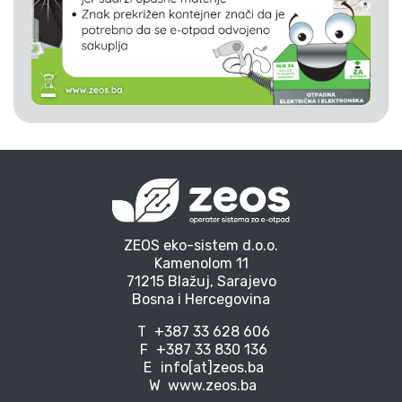
ZEOS eko-sistem d.o.o.
Kamenolom 11
71215 Blažuj, Sarajevo
Bosna i Hercegovina
T
+387 33 628 606
F
+387 33 830 136
E
info[at]zeos.ba
W
www.zeos.ba