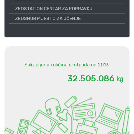
ZEOSTATION CENTAR ZA POPRAVKU
ZEOSHUB MJESTO ZA UČENJE
Sakupljena količina e-otpada od 2013.
.
.
3
2
5
0
5
0
8
6
kg