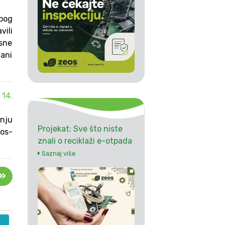
zbog
vili
osne
đani
 14.
anju
Projekat: Sve što niste
eos-
znali o reciklaži e-otpada
Saznaj više