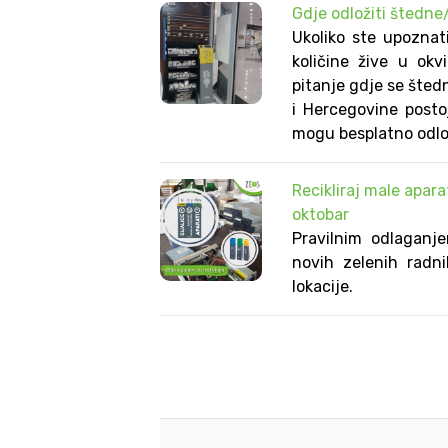
Gdje odložiti štedne
Ukoliko ste upoznat
količine žive u okv
pitanje gdje se štedn
i Hercegovine posto
mogu besplatno odloži
Recikliraj male apara
oktobar
Pravilnim odlaganje
novih zelenih radni
lokacije.