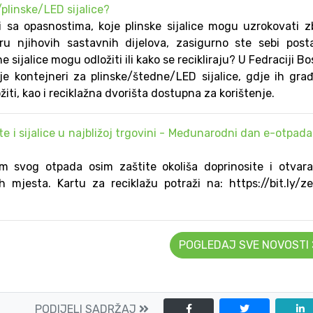
/plinske/LED sijalice?
i sa opasnostima, koje plinske sijalice mogu uzrokovati 
iru njihovih sastavnih dijelova, zasigurno ste sebi posta
e sijalice mogu odložiti ili kako se recikliraju? U Fedraciji B
je kontejneri za plinske/štedne/LED sijalice, gdje ih gra
ti, kao i reciklažna dvorišta dostupna za korištenje.
te i sijalice u najbližoj trgovini - Međunarodni dan e-otpada
m svog otpada osim zaštite okoliša doprinosite i otvar
h mjesta. Kartu za reciklažu potraži na: https://bit.ly/z
POGLEDAJ SVE NOVOSTI
PODIJELI SADRŽAJ