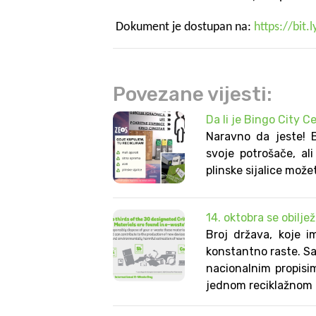
Dokument je dostupan na:
https://bit.
Povezane vijesti:
Da li je Bingo City C
Naravno da jeste! 
svoje potrošače, al
plinske sijalice možet
14. oktobra se obil
Broj država, koje 
konstantno raste. S
nacionalnim propisi
jednom reciklažnom 