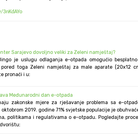
ly/3nKdAYo
enter Sarajevo dovoljno veliki za Zeleni namještaj?
Bingo je uslugu odlaganja e-otpada omogućio besplatno
i pored toga Zeleni namještaj za male aparate (20x12 c
e pronaći i u:
ježava Međunarodni dan e-otpada
imaju zakonske mjere za rješavanje problema sa e-otpad
a oktobrom 2019. godine 71% svjetske populacije je obuhva
ma, politikama i regulativama o e-otpadu. Pogledajte proc
dvorištu: