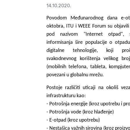
14.10.2020.
Povodom Međunarodnog dana e-ot
oktobra, ITU i WEEE Forum su objavil
pod nazivom "Internet otpad", 
informisanja šire populacije o otpadu
digitalne tehnologije, koji proi
svakodnevnog korištenja velikog bro
(mobilnih telefona, tableta, kompjuter
povezani u globalnu mrežu.
Postoje različiti uticaji na okoliš ve
infrastrukturu kao:
- Potrošnja energije (kroz upotrebu i pr
- Potrošnja vode (kroz hlađenje)
- E-otpad (kroz upotrebu)
- Nestašica važnih sirovina (kroz proizv