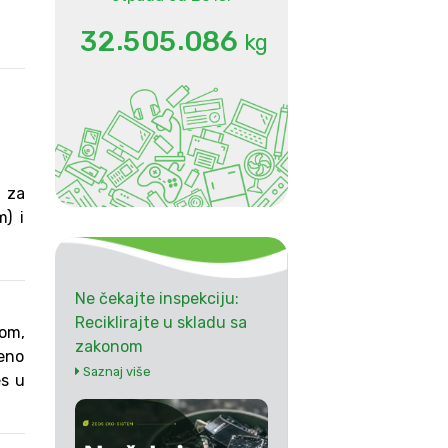
.
.
3
2
5
0
5
0
8
6
kg
 za
m) i
Ne čekajte inspekciju:
Reciklirajte u skladu sa
om,
zakonom
ćeno
Saznaj više
es u