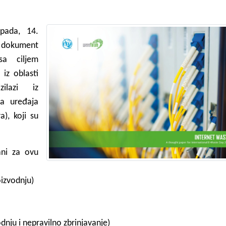
pada, 14.
i dokument
sa ciljem
 iz oblasti
zilazi iz
ja uređaja
a), koji su
zani za ovu
oizvodnju)
odnju i nepravilno zbrinjavanje)