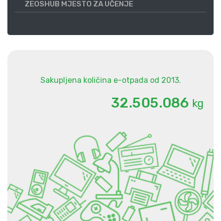
ZEOSHUB MJESTO ZA UČENJE
Sakupljena količina e-otpada od 2013.
.
.
3
2
5
0
5
0
8
6
kg