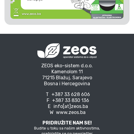
ZEOS eko-sistem d.o.o.
Kamenolom 11
71215 Blažuj, Sarajevo
Bosna i Hercegovina
T
+387 33 628 606
F
+387 33 830 136
E
info[at]zeos.ba
W
www.zeos.ba
PRIDRUŽITE NAM SE!
Budite u toku sa našim aktivnostima,
pretplatite se na newsletter