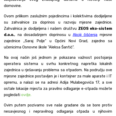
domovine.
Ovom prilikom zaslužnim pojedincima i kolektivima dodijeljene
su zahvalnice za doprinos u razvoju mjesne zajednice.
Zahvalnica je dodijeljena i našem društvu
ZEOS eko-sistem
d.o.o.
, na dosadašnjem doprinosu u
Akciji čišćenja
mjesne
zajednice „Saraj Polje“ u Općini Novi Grad, zajedno sa
učenicima Osnovne škole "Aleksa Šantić".
Na ovaj način još jednom je pokazana važnost postojanja
operatera sistema u svrhu konkretnog napretka lokalnih
zajednica u rješavanju problema sa otpadom. Na području ove
mjesne zajednice postavljen je i kontejner za male aparate i IT
opremu, a nalazi se na adresi Adija Mulabegovića 17, a sve
ostale lokacije mjesta za pravilno odlaganje e-otpada možete
pogledati
ovdje.
Ovim putem pozivamo sve naše građane da se bore protiv
nesavjesnog i nepravilnog odlaganja otpada u njihovim