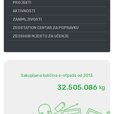
PROJEKTI
AKTIVNOSTI
ZANIMLJIVOSTI
ZEOSTATION CENTAR ZA POPRAVKU
ZEOSHUB MJESTO ZA UČENJE
Sakupljena količina e-otpada od 2013.
.
.
3
2
5
0
5
0
8
6
kg