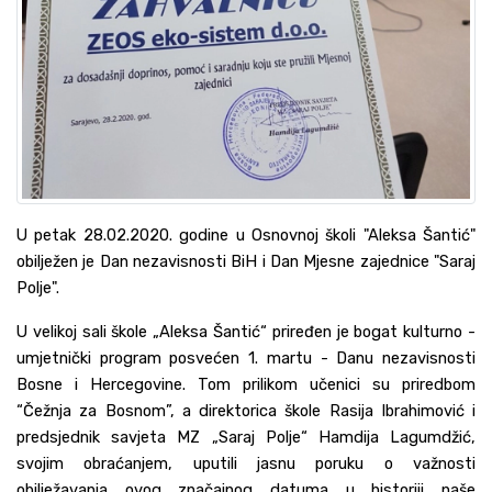
U petak 28.02.2020. godine u Osnovnoj školi "Aleksa Šantić"
obilježen je Dan nezavisnosti BiH i Dan Mjesne zajednice "Saraj
Polje".
U velikoj sali škole „Aleksa Šantić“ priređen je bogat kulturno -
umjetnički program posvećen 1. martu - Danu nezavisnosti
Bosne i Hercegovine. Tom prilikom učenici su priredbom
“Čežnja za Bosnom”, a direktorica škole Rasija Ibrahimović i
predsjednik savjeta MZ „Saraj Polje“ Hamdija Lagumdžić,
svojim obraćanjem, uputili jasnu poruku o važnosti
obilježavanja ovog značajnog datuma u historiji naše