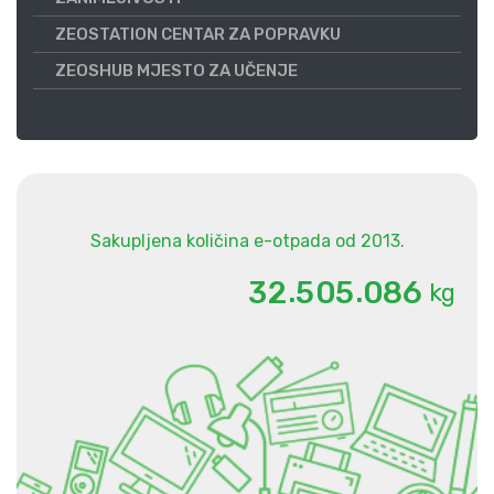
ZEOSTATION CENTAR ZA POPRAVKU
ZEOSHUB MJESTO ZA UČENJE
Sakupljena količina e-otpada od 2013.
.
.
3
2
5
0
5
0
8
6
kg