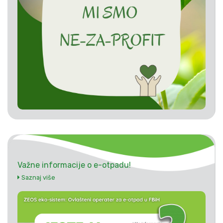
Važne informacije o e-otpadu!
Saznaj više