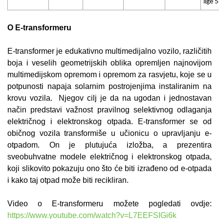
lige 
O E-transformeru
E-transformer
je edukativno multimedijalno vozilo, različitih
boja i veselih geometrijskih oblika opremljen najnovijom
multimedijskom opremom i opremom za rasvjetu, koje se u
potpunosti napaja solarnim postrojenjima instaliranim na
krovu vozila. Njegov cilj je da na ugodan i jednostavan
način predstavi važnost pravilnog selektivnog odlaganja
električnog i elektronskog otpada. E-transformer se od
običnog vozila transformiše u učionicu o upravljanju e-
otpadom. On je plutujuća izložba, a prezentira
sveobuhvatne modele električnog i elektronskog otpada,
koji slikovito pokazuju ono što će biti izrađeno od e-otpada
i kako taj otpad može biti recikliran.
Video o E-transformeru možete pogledati ovdje:
https://www.youtube.com/watch?v=L7EEFSIGi6k