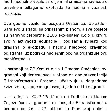
multimedijalno vozilo sa ciljem informisanja javnosti o
pravilnom odlaganju e-otpada te načinu i važnosti
reciklaže.
Ove godine vozilo će posjetiti Gračanicu, Goražde i
Sarajevo u skladu sa prikazanim planom, a sve posjete
su naravno besplatne. ZEOS eko-sistem d.o.o. u okviru
svojih aktivnosti edukacije i podizanja svijesti kod
građana o e-otpadu i načinu njegovog pravilnog
odlaganja, uz podršku nadležnih općina organizuje ovu
manifestaciju.
U saradnji sa JP Komus d.o.o. i Gradom Gračanica, svi
građani koji donesu svoj e-otpad na dan prezentacije
E-transformera u Gračanici učestvuju u Nagradnom
kvizu znanja, gdje mogu osvojiti jednu od tri nagrade.
U saradnji sa KJKP "Park" d.o.o. i Fudbalskim klubom
Željezničar svi građani, koji posjete E-transformer u
periodu od 26. i 27. oktobra u Pionirskoj dolini i