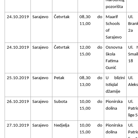
Narodnog
pozorišta
24.10.2019
Sarajevo
Četvrtak
08,30 do
Maarif
Ul. 
11,00
Schools
Bran
of
2a
Sarajevo
24.10.2019
Sarajevo
Četvrtak
12,00 do
Osnovna
Ul. 
15,00
škola
Smail
Fatima
18
Gunić
25.10.2019
Sarajevo
Petak
08,30 do
U blizini
Ul. 
13,00
Istiqlal
Aleks
džamije
26.10.2019
Sarajevo
Subota
10,00 do
Pionirska
Ul.
15,00
dolina
Patri
lige 
27.10.2019
Sarajevo
Nedjelja
10,00 do
Pionirska
Ul.
15,00
dolina
Patri