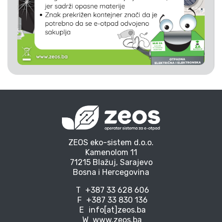
ZEOS eko-sistem d.o.o.
Kamenolom 11
71215 Blažuj, Sarajevo
Bosna i Hercegovina
T
+387 33 628 606
F
+387 33 830 136
E
info[at]zeos.ba
W
www.zeos.ba