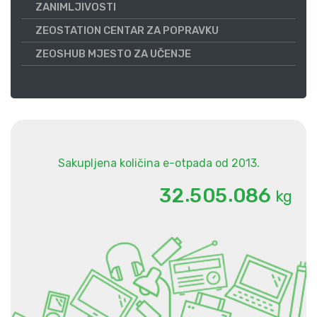
ZANIMLJIVOSTI
ZEOSTATION CENTAR ZA POPRAVKU
ZEOSHUB MJESTO ZA UČENJE
Sakupljena količina e-otpada od 2013.
.
.
3
2
5
0
5
0
8
6
kg