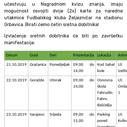
učestvuju u Nagradnom kvizu znanja, imaju
mogućnost osvojiti dvije (2x) karte za naredne
utakmice Fudbalskog kluba Željezničar na stadionu
Grbavica. Birati ćemo četiri sretna dobitnika!
Izvlačenje sretnih dobitnika će biti po završetku
manifestacije.
Datum
Grad
Dan
Prezentacija
Lokacija
Adre
21.10.2019
Gračanica
Ponedjeljak
09,00 do
Kod Sahat
Ul.
14,00
kule
Izetb
22.10.2019
Goražde
Utorak
09,00 do
Osnovna
Ul.
14,00
škola
Omla
Fahrudin
1
Fahro
Bašćelija
23.10.2019
Sarajevo
Srijeda
09,00 do
Parking
Ul.
15,00
pored
Kuli