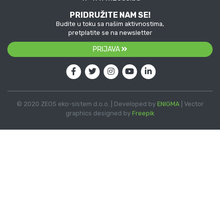
PRIDRUŽITE NAM SE!
Budite u toku sa našim aktivnostima,
pretplatite se na newsletter
PRIJAVA
© 2020 ZEOS eko-sistem d.o.o. | Developed by
ENIGMA
| Vector
graphics designed by
Freepik