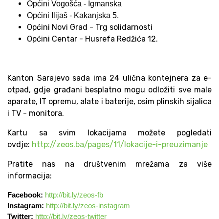
Općini Vogošća - Igmanska
Općini Ilijaš - Kakanjska 5.
Općini Novi Grad - Trg solidarnosti
Općini Centar - Husrefa Redžića 12.
Kanton Sarajevo sada ima 24 ulična kontejnera za e-
otpad, gdje građani besplatno mogu odložiti sve male
aparate, IT opremu, alate i baterije, osim plinskih sijalica
i TV - monitora.
Kartu sa svim lokacijama možete pogledati
ovdje:
http://zeos.ba/pages/11/lokacije-i-preuzimanje
Pratite nas na društvenim mrežama za više
informacija:
Facebook:
http://bit.ly/zeos-fb
Instagram:
http://bit.ly/zeos-instagram
Twitter:
http://bit.ly/zeos-twitte
r