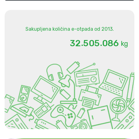
Sakupljena količina e-otpada od 2013.
.
.
3
2
5
0
5
0
8
6
kg