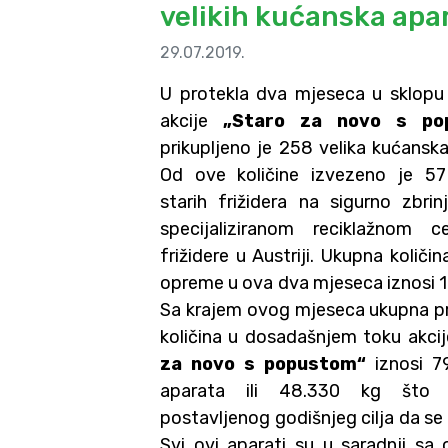
velikih kućanska apa
29.07.2019.
U protekla dva mjeseca u sklopu
akcije
„Staro za novo s po
prikupljeno je 258 velika kućansk
Od ove količine izvezeno je 5
starih frižidera na sigurno zbrin
specijaliziranom reciklažnom c
frižidere u Austriji. Ukupna količi
opreme u ova dva mjeseca iznosi 1
Sa krajem ovog mjeseca ukupna pr
količina u dosadašnjem toku akci
za novo s popustom“
iznosi 79
aparata ili 48.330 kg što
postavljenog godišnjeg cilja da se 
Svi ovi aparati su u saradnji s