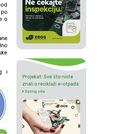
pod
 po
e o
ane
lno
uke
g i
Projekat: Sve što niste
znali o reciklaži e-otpada
Saznaj više