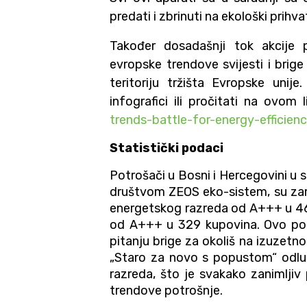
predati i zbrinuti na ekološki prihvat
Također dosadašnji tok akcije 
evropske trendove svijesti i brige
teritoriju tržišta Evropske uni
infografici ili pročitati na ovom 
trends-battle-for-energy-efficien
Statistički podaci
Potrošači u Bosni i Hercegovini u s
društvom ZEOS eko-sistem, su zam
energetskog razreda od A+++ u 46
od A+++ u 329 kupovina. Ovo poka
pitanju brige za okoliš na izuzetn
„Staro za novo s popustom“ odlu
razreda, što je svakako zanimljiv
trendove potrošnje.