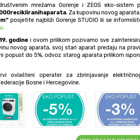
a društvenim mrežama Gorenje i ZEOS eko-sistem 
000recikliranihaparata
. Za kupovinu novog aparata
om“
posjetite najbliži Gorenje STUDIO ili se informišit
u.
19. godine
i ovom prilikom pozivamo sve zainteresir
inu novog aparata, svoj stari aparat predaju na pravi
tni popust do 5%, odvoz starog aparata prilikom ispor
i ovlašteni operater za zbrinjavanje električno
ederacije Bosne i Hercegovine.