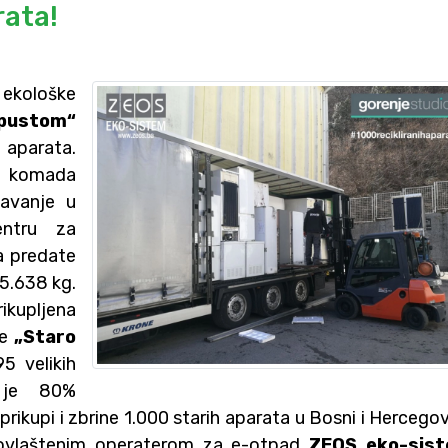
rata!
 ekološke
pustom“
a aparata.
7 komada
javanje u
entru za
na predate
5.638 kg.
ikupljena
je
„Staro
5 velikih
 je 80%
prikupi i zbrine 1.000 starih aparata u Bosni i Hercegov
a ovlaštenim operaterom za e-otpad
ZEOS eko-sis