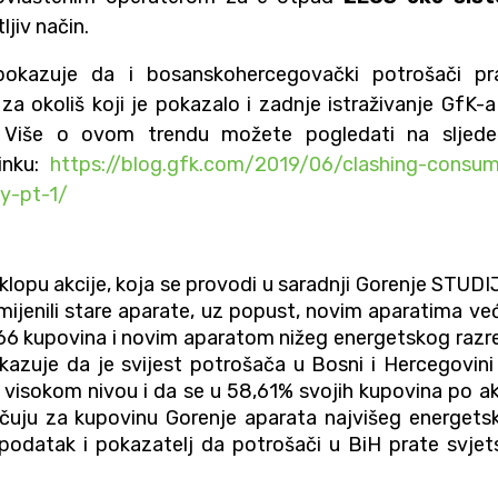
ljiv način.
pokazuje da i bosanskohercegovački potrošači pr
 za okoliš koji je pokazalo i zadnje istraživanje GfK-a
je. Više o ovom trendu možete pogledati na sljede
linku:
https://blog.gfk.com/2019/06/clashing-consum
cy-pt-1/
klopu akcije, koja se provodi u saradnji Gorenje STUDIJ
ijenili stare aparate, uz popust, novim aparatima ve
6 kupovina i novim aparatom nižeg energetskog razr
zuje da je svijest potrošača u Bosni i Hercegovini
o visokom nivou i da se u 58,61% svojih kupovina po akc
čuju za kupovinu Gorenje aparata najvišeg energets
 podatak i pokazatelj da potrošači u BiH prate svjet