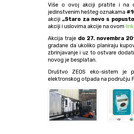
Više o ovoj akciji pratite i n
jedinstvenim hešteg oznakama
#1
akciji
„Staro za novo s popust
akciji i uslovima akcije na ovom
link
Akcija traje
do 27. novembra 20
građane da ukoliko planiraju kupov
zbrinjavanje i uz to ostvare doda
novog je besplatan.
Društvo ZEOS eko-sistem je prv
elektronskog otpada na području F