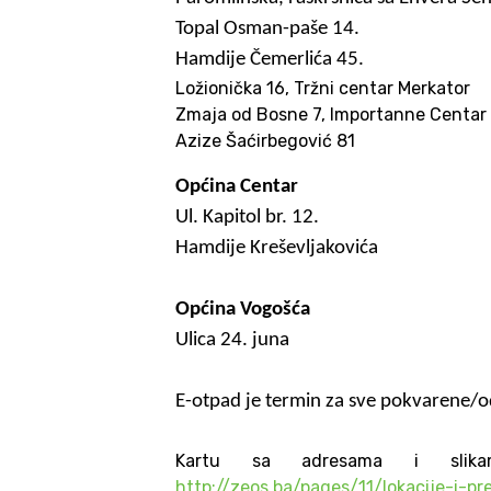
Topal Osman-paše 14.
Hamdije Čemerlića 45.
Ložionička 16, Tržni centar Merkator
Zmaja od Bosne 7, Importanne Centar
Azize Šaćirbegović 81
Općina Centar
Ul. Kapitol br. 12.
Hamdije Kreševljakovića
Općina Vogošća
Ulica 24. juna
E-otpad je termin za sve pokvarene/odba
Kartu sa adresama i slika
http://zeos.ba/pages/11/lokacije-i-p