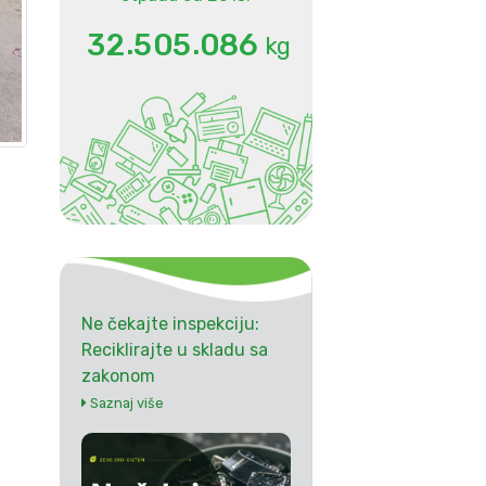
.
.
3
2
5
0
5
0
8
6
kg
Ne čekajte inspekciju:
Reciklirajte u skladu sa
zakonom
Saznaj više