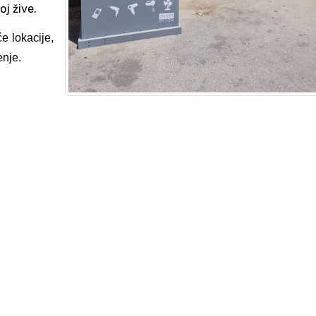
oj žive.
e lokacije,
enje.