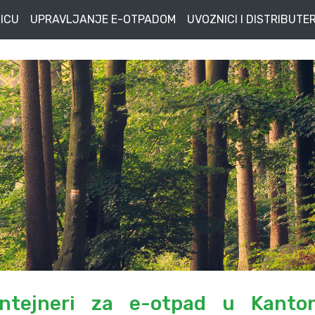
ICU
UPRAVLJANJE E-OTPADOM
UVOZNICI I DISTRIBUTER
ontejneri za e-otpad u Kanto