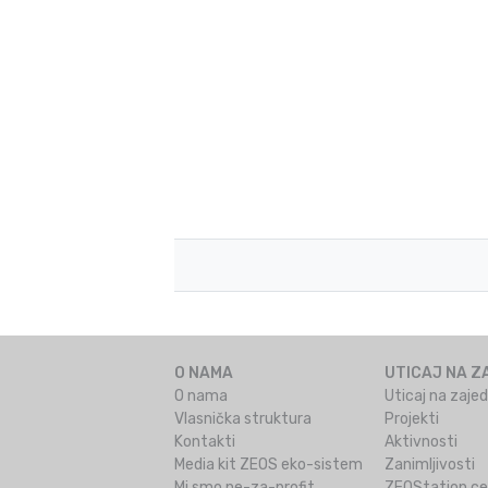
O NAMA
UTICAJ NA Z
O nama
Uticaj na zaje
Vlasnička struktura
Projekti
Kontakti
Aktivnosti
Media kit ZEOS eko-sistem
Zanimljivosti
Mi smo ne-za-profit
ZEOStation ce