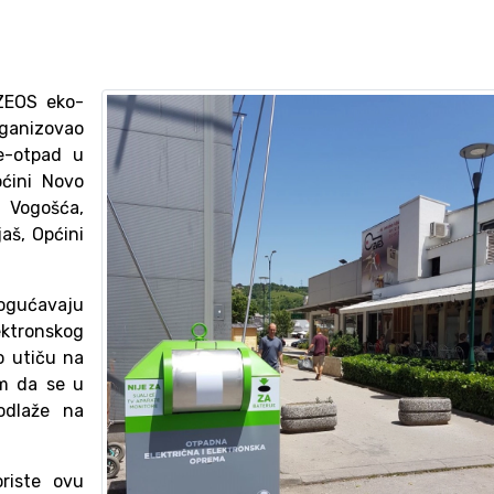
ZEOS eko-
ganizovao
 e-otpad u
pćini Novo
i Vogošća,
jaš, Općini
gućavaju
ektronskog
o utiču na
om da se u
odlaže na
riste ovu