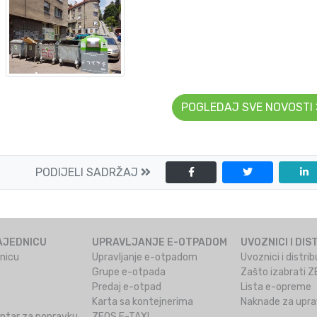
POGLEDAJ SVE NOVOSTI
PODIJELI SADRŽAJ
AJEDNICU
UPRAVLJANJE E-OTPADOM
UVOZNICI I DIS
dnicu
Upravljanje e-otpadom
Uvoznici i distr
Grupe e-otpada
Zašto izabrati 
Predaj e-otpad
Lista e-opreme
Karta sa kontejnerima
Naknade za uprav
ntar za popravku
ZEOS E-TAXI