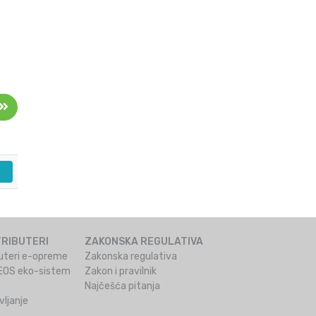
TRIBUTERI
ZAKONSKA REGULATIVA
ibuteri e-opreme
Zakonska regulativa
ZEOS eko-sistem
Zakon i pravilnik
Najčešća pitanja
ljanje