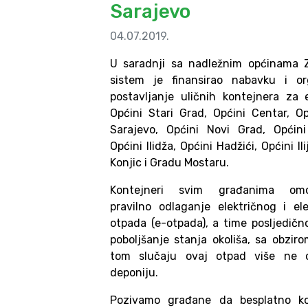
Sarajevo
04.07.2019.
U saradnji sa nadležnim općinama 
sistem je finansirao nabavku i or
postavljanje uličnih kontejnera za
Općini Stari Grad, Općini Centar, O
Sarajevo, Općini Novi Grad, Općin
Općini Ilidža, Općini Hadžići, Općini Ili
Konjic i Gradu Mostaru.
Kontejneri svim građanima omo
pravilno odlaganje električnog i el
otpada (e-otpada), a time posljedičn
poboljšanje stanja okoliša, sa obzir
tom slučaju ovaj otpad više ne 
deponiju.
Pozivamo građane da besplatno ko