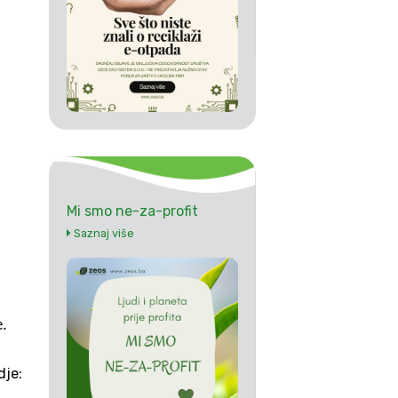
Mi smo ne-za-profit
Saznaj više
e.
je: