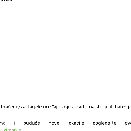
čene/zastarjele uređaje koji su radili na struju ili baterij
ma i buduće nove lokacije pogledajte ovd
reuzimanje