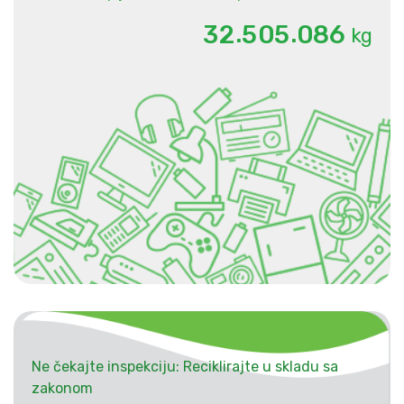
.
.
3
2
5
0
5
0
8
6
kg
Ne čekajte inspekciju: Reciklirajte u skladu sa
zakonom