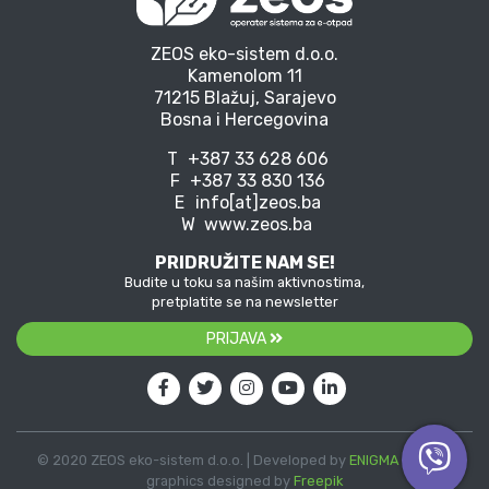
ZEOS eko-sistem d.o.o.
Kamenolom 11
71215 Blažuj, Sarajevo
Bosna i Hercegovina
T
+387 33 628 606
F
+387 33 830 136
E
info[at]zeos.ba
W
www.zeos.ba
PRIDRUŽITE NAM SE!
Budite u toku sa našim aktivnostima,
pretplatite se na newsletter
PRIJAVA
© 2020 ZEOS eko-sistem d.o.o. | Developed by
ENIGMA
| Vector
graphics designed by
Freepik