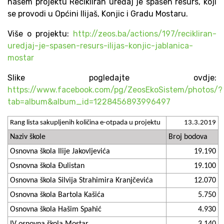
našem projektu Recikliran uređaj je spašen resurs, koji
se provodi u Općini Ilijaš, Konjic i Gradu Mostaru.
Više o projektu:
http://zeos.ba/actions/197/recikliran-
uredjaj-je-spasen-resurs-ilijas-konjic-jablanica-
mostar
Slike pogledajte ovdje:
https://www.facebook.com/pg/ZeosEkoSistem/photos/?
tab=album&album_id=1228456893996497
Rang lista sakupljenih količina e-otpada u projektu
13.3.2019
Naziv škole
Broj bodova
Osnovna škola Ilije Jakovljevića
19.190
Osnovna škola Đulistan
19.100
Osnovna škola Silvija Strahimira Kranjčevića
12.070
Osnovna škola Bartola Kašića
5.750
Osnovna škola Hašim Spahić
4.930
IV osnovna škola Mostar
3.140