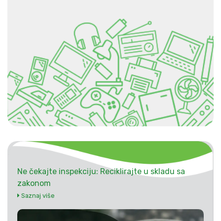
Ne čekajte inspekciju: Reciklirajte u skladu sa
zakonom
Saznaj više