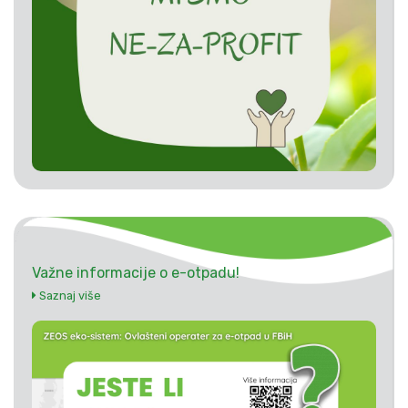
Važne informacije o e-otpadu!
Saznaj više