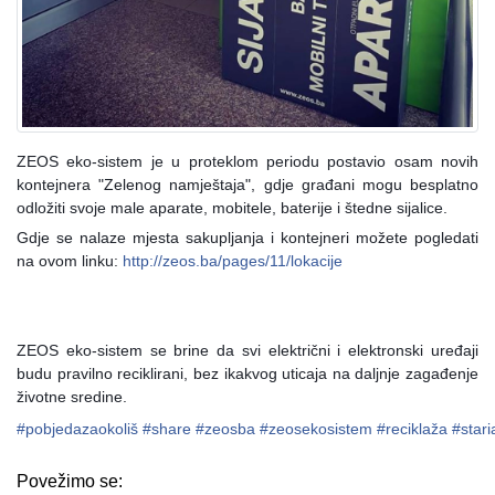
ZEOS eko-sistem je u proteklom periodu postavio osam novih
kontejnera "Zelenog namještaja", gdje građani mogu besplatno
odložiti svoje male aparate, mobitele, baterije i štedne sijalice.
Gdje se nalaze mjesta sakupljanja i kontejneri možete pogledati
na ovom linku:
http://zeos.ba/pages/11/lokacije
ZEOS eko-sistem se brine da svi električni i elektronski uređaji
budu pravilno reciklirani, bez ikakvog uticaja na daljnje zagađenje
životne sredine.
#
pobjedazaokoliš
#
share
#
zeosba
#
zeosekosistem
#
reciklaža
#
stari
Povežimo se: