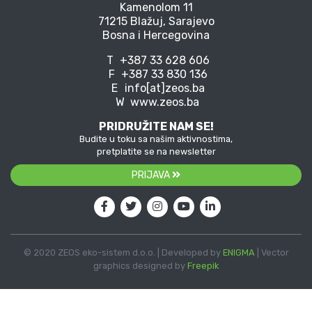
Kamenolom 11
71215 Blažuj, Sarajevo
Bosna i Hercegovina
T
+387 33 628 606
F
+387 33 830 136
E
info[at]zeos.ba
W
www.zeos.ba
PRIDRUŽITE NAM SE!
Budite u toku sa našim aktivnostima,
pretplatite se na newsletter
PRIJAVA
© 2020 ZEOS eko-sistem d.o.o. | Developed by
ENIGMA
| Vector
graphics designed by
Freepik