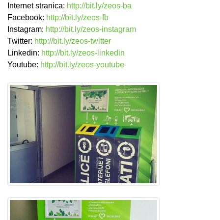
Internet stranica:
http://bit.ly/zeos-ba
Facebook:
http://bit.ly/zeos-fb
Instagram:
http://bit.ly/zeos-instagram
Twitter:
http://bit.ly/zeos-twitte
r
Linkedin:
http://bit.ly/zeos-linkedin
Youtube:
http://bit.ly/zeos-youtube