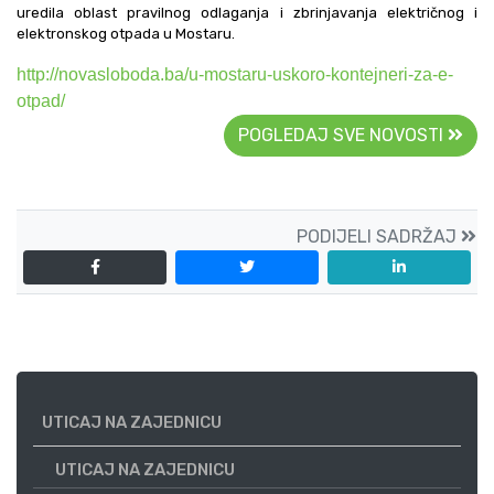
uredila oblast pravilnog odlaganja i zbrinjavanja električnog i
elektronskog otpada u Mostaru.
http://novasloboda.ba/u-mostaru-uskoro-kontejneri-za-e-
otpad/
POGLEDAJ SVE NOVOSTI
PODIJELI SADRŽAJ
UTICAJ NA ZAJEDNICU
UTICAJ NA ZAJEDNICU