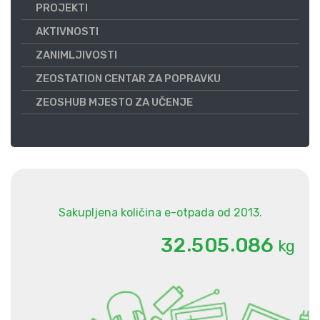
PROJEKTI
AKTIVNOSTI
ZANIMLJIVOSTI
ZEOSTATION CENTAR ZA POPRAVKU
ZEOSHUB MJESTO ZA UČENJE
Sakupljena količina e-otpada od 2013.
.
.
3
2
5
0
5
0
8
6
kg