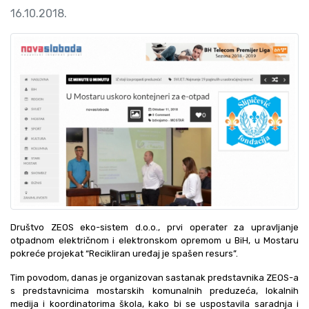
16.10.2018.
Društvo ZEOS eko-sistem d.o.o., prvi operater za upravljanje
otpadnom električnom i elektronskom opremom u BiH, u Mostaru
pokreće projekat “Recikliran uređaj je spašen resurs”.
Tim povodom, danas je organizovan sastanak predstavnika ZEOS-a
s predstavnicima mostarskih komunalnih preduzeća, lokalnih
medija i koordinatorima škola, kako bi se uspostavila saradnja i