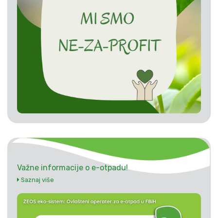
Važne informacije o e-otpadu!
Saznaj više