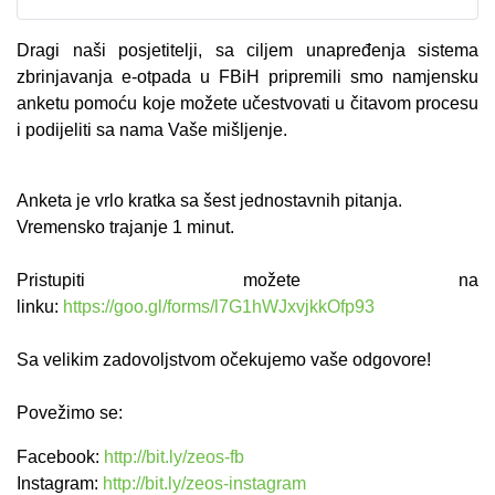
Dragi naši posjetitelji, sa ciljem unapređenja sistema
zbrinjavanja e-otpada u FBiH pripremili smo namjensku
anketu pomoću koje možete učestvovati u čitavom procesu
i podijeliti sa nama Vaše mišljenje.
Anketa je vrlo kratka sa šest jednostavnih pitanja.
Vremensko trajanje 1 minut.
Pristupiti možete na
linku:
https://goo.gl/forms/l7G1hWJxvjkkOfp93
Sa velikim zadovoljstvom očekujemo vaše odgovore!
P
ovežimo se:
Facebook:
http://bit.ly/zeos-fb
Instagram:
http://bit.ly/zeos-instagram