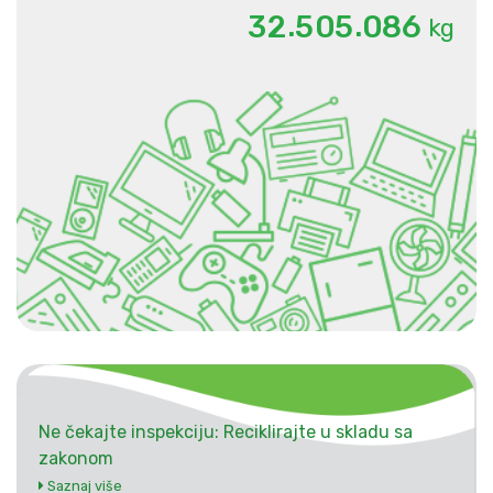
.
.
3
2
5
0
5
0
8
6
kg
Ne čekajte inspekciju: Reciklirajte u skladu sa
zakonom
Saznaj više