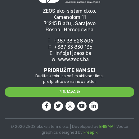
ZEOS eko-sistem d.o.o.
Kamenolom 11
71215 Blažuj, Sarajevo
Bosna i Hercegovina
T
+387 33 628 606
F
+387 33 830 136
E
info[at]zeos.ba
W
www.zeos.ba
PRIDRUŽITE NAM SE!
Budite u toku sa našim aktivnostima,
pretplatite se na newsletter
PRIJAVA
© 2020 ZEOS eko-sistem d.o.o. | Developed by
ENIGMA
| Vector
graphics designed by
Freepik